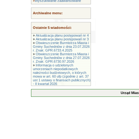
»
Wyszukiwanie zaawansowane
Archiwalne menu:
Ostatnie 5 wiadomości:
»
Aktualizacja planu postępowań nr 4
»
Aktualizacja planu postępowań nr 3
»
Obwieszczenie Burmistrza Miasta i
Gminy Suchedniów z dnia 23.07.2026
r. Znak: GPR.6733.4.2025
»
Obwieszczenie Burmistrza Miasta i
Gminy Suchedniów z dnia 27.07.2026
r. Znak: GPR.6730.97.2026
»
Informacja o udzielonych
umorzeniach niepodatkowych
należności budżetowych, o których
mowa w art. 60 ufp (zgodnie z art. 37
ust 1 ustawy o finansach publicznych)
- II kwartał 2026
Urząd Mias