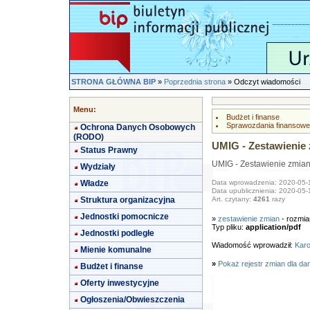
STRONA GŁÓWNA BIP
»
Poprzednia strona
» Odczyt wiadomości
Menu:
Budżet i finanse
Sprawozdania finansowe
Ochrona Danych Osobowych
(RODO)
UMIG - Zestawienie 
Status Prawny
UMIG - Zestawienie zmian
Wydziały
Władze
Data wprowadzenia: 2020-05-
Data upublicznienia: 2020-05-
Struktura organizacyjna
Art. czytany:
4261
razy
Jednostki pomocnicze
»
zestawienie zmian
- rozmia
Typ pliku:
application/pdf
Jednostki podległe
Wiadomość wprowadził:
Karo
Mienie komunalne
»
Pokaż rejestr zmian dla da
Budżet i finanse
Oferty inwestycyjne
Ogłoszenia/Obwieszczenia