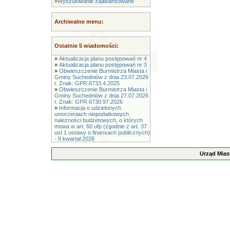
»
Wyszukiwanie zaawansowane
Archiwalne menu:
Ostatnie 5 wiadomości:
»
Aktualizacja planu postępowań nr 4
»
Aktualizacja planu postępowań nr 3
»
Obwieszczenie Burmistrza Miasta i
Gminy Suchedniów z dnia 23.07.2026
r. Znak: GPR.6733.4.2025
»
Obwieszczenie Burmistrza Miasta i
Gminy Suchedniów z dnia 27.07.2026
r. Znak: GPR.6730.97.2026
»
Informacja o udzielonych
umorzeniach niepodatkowych
należności budżetowych, o których
mowa w art. 60 ufp (zgodnie z art. 37
ust 1 ustawy o finansach publicznych)
- II kwartał 2026
Urząd Mias