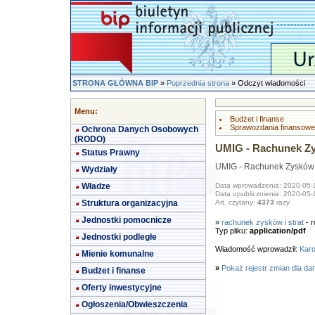
STRONA GŁÓWNA BIP
»
Poprzednia strona
» Odczyt wiadomości
Menu:
Budżet i finanse
Sprawozdania finansowe
Ochrona Danych Osobowych
(RODO)
UMIG - Rachunek Zys
Status Prawny
UMIG - Rachunek Zysków i
Wydziały
Władze
Data wprowadzenia: 2020-05-
Data upublicznienia: 2020-05-
Struktura organizacyjna
Art. czytany:
4373
razy
Jednostki pomocnicze
»
rachunek zysków i strat
- r
Typ pliku:
application/pdf
Jednostki podległe
Wiadomość wprowadził:
Karo
Mienie komunalne
»
Pokaż rejestr zmian dla da
Budżet i finanse
Oferty inwestycyjne
Ogłoszenia/Obwieszczenia