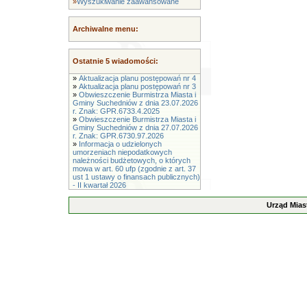
»
Wyszukiwanie zaawansowane
Archiwalne menu:
Ostatnie 5 wiadomości:
»
Aktualizacja planu postępowań nr 4
»
Aktualizacja planu postępowań nr 3
»
Obwieszczenie Burmistrza Miasta i
Gminy Suchedniów z dnia 23.07.2026
r. Znak: GPR.6733.4.2025
»
Obwieszczenie Burmistrza Miasta i
Gminy Suchedniów z dnia 27.07.2026
r. Znak: GPR.6730.97.2026
»
Informacja o udzielonych
umorzeniach niepodatkowych
należności budżetowych, o których
mowa w art. 60 ufp (zgodnie z art. 37
ust 1 ustawy o finansach publicznych)
- II kwartał 2026
Urząd Mias