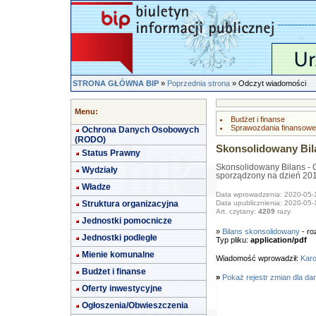
STRONA GŁÓWNA BIP
»
Poprzednia strona
» Odczyt wiadomości
Menu:
Budżet i finanse
Sprawozdania finansowe
Ochrona Danych Osobowych
(RODO)
Skonsolidowany Bila
Status Prawny
Skonsolidowany Bilans -
Wydziały
sporządzony na dzień 201
Władze
Data wprowadzenia: 2020-05-
Struktura organizacyjna
Data upublicznienia: 2020-05-
Art. czytany:
4209
razy
Jednostki pomocnicze
»
Bilans skonsolidowany
- ro
Jednostki podległe
Typ pliku:
application/pdf
Mienie komunalne
Wiadomość wprowadził:
Karo
Budżet i finanse
»
Pokaż rejestr zmian dla da
Oferty inwestycyjne
Ogłoszenia/Obwieszczenia