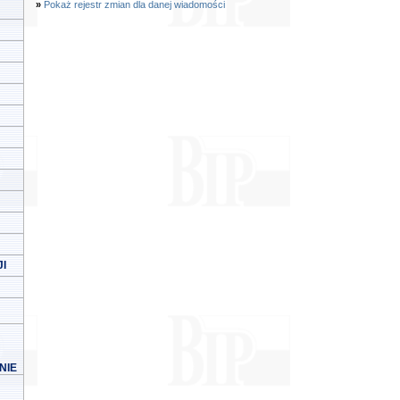
»
Pokaż rejestr zmian dla danej wiadomości
I
NIE