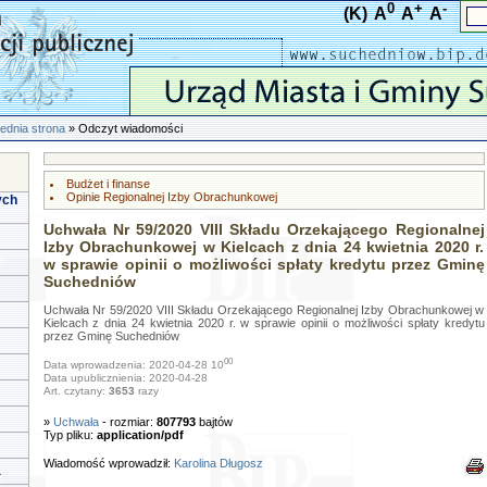
0
+
-
(K)
A
A
A
ednia strona
» Odczyt wiadomości
Budżet i finanse
Opinie Regionalnej Izby Obrachunkowej
ych
Uchwała Nr 59/2020 VIII Składu Orzekającego Regionalnej
Izby Obrachunkowej w Kielcach z dnia 24 kwietnia 2020 r.
w sprawie opinii o możliwości spłaty kredytu przez Gminę
Suchedniów
Uchwała Nr 59/2020 VIII Składu Orzekającego Regionalnej Izby Obrachunkowej w
Kielcach z dnia 24 kwietnia 2020 r. w sprawie opinii o możliwości spłaty kredytu
przez Gminę Suchedniów
00
Data wprowadzenia: 2020-04-28 10
Data upublicznienia: 2020-04-28
Art. czytany:
3653
razy
»
Uchwała
- rozmiar:
807793
bajtów
Typ pliku:
application/pdf
Wiadomość wprowadził:
Karolina Długosz
a