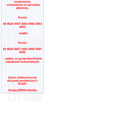
osobowych,
- zezwolenia na sprzedaż
alkoholu.
Konto
68 8520 0007 2001 0005 5853
0001
- wadia
Konto
83 8520 0007 2001 0000 0097
0045
- opłaty za gospodarowanie
odpadami komunalnymi
Adres elektronicznej
skrzynki podawczej e-
PUAP:
/dvqpq2981b/skrytka