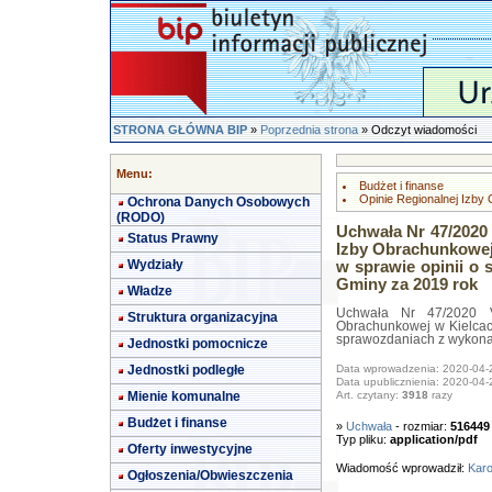
STRONA GŁÓWNA BIP
»
Poprzednia strona
» Odczyt wiadomości
Menu:
Budżet i finanse
Opinie Regionalnej Izby
Ochrona Danych Osobowych
(RODO)
Uchwała Nr 47/2020 
Status Prawny
Izby Obrachunkowej 
Wydziały
w sprawie opinii o
Gminy za 2019 rok
Władze
Uchwała Nr 47/2020 VI
Struktura organizacyjna
Obrachunkowej w Kielcach
sprawozdaniach z wykona
Jednostki pomocnicze
Jednostki podległe
Data wprowadzenia: 2020-04-
Data upublicznienia: 2020-04-
Mienie komunalne
Art. czytany:
3918
razy
Budżet i finanse
»
Uchwała
- rozmiar:
516449
Typ pliku:
application/pdf
Oferty inwestycyjne
Wiadomość wprowadził:
Karo
Ogłoszenia/Obwieszczenia