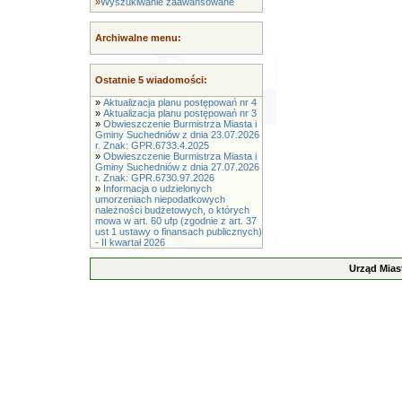
»
Wyszukiwanie zaawansowane
Archiwalne menu:
Ostatnie 5 wiadomości:
»
Aktualizacja planu postępowań nr 4
»
Aktualizacja planu postępowań nr 3
»
Obwieszczenie Burmistrza Miasta i
Gminy Suchedniów z dnia 23.07.2026
r. Znak: GPR.6733.4.2025
»
Obwieszczenie Burmistrza Miasta i
Gminy Suchedniów z dnia 27.07.2026
r. Znak: GPR.6730.97.2026
»
Informacja o udzielonych
umorzeniach niepodatkowych
należności budżetowych, o których
mowa w art. 60 ufp (zgodnie z art. 37
ust 1 ustawy o finansach publicznych)
- II kwartał 2026
Urząd Mias