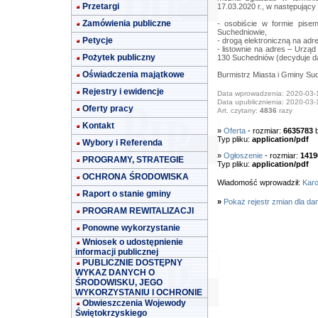
Przetargi
17.03.2020 r., w następujący
Zamówienia publiczne
- osobiście w formie pis
Suchedniowie,
Petycje
- drogą elektroniczną na adr
- listownie na adres – Urząd
Pożytek publiczny
130 Suchedniów (decyduje da
Oświadczenia majątkowe
Burmistrz Miasta i Gminy Su
Rejestry i ewidencje
Data wprowadzenia: 2020-03-
Data upublicznienia: 2020-03-
Oferty pracy
Art. czytany:
4836
razy
Kontakt
»
Oferta
- rozmiar:
6635783
b
Typ pliku:
application/pdf
Wybory i Referenda
»
Ogłoszenie
- rozmiar:
1419
PROGRAMY, STRATEGIE
Typ pliku:
application/pdf
OCHRONA ŚRODOWISKA
Wiadomość wprowadził:
Karo
Raport o stanie gminy
»
Pokaż rejestr zmian dla da
PROGRAM REWITALIZACJI
Ponowne wykorzystanie
Wniosek o udostępnienie
informacji publicznej
PUBLICZNIE DOSTĘPNY
WYKAZ DANYCH O
ŚRODOWISKU, JEGO
WYKORZYSTANIU I OCHRONIE
Obwieszczenia Wojewody
Świętokrzyskiego