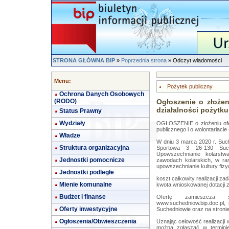
STRONA GŁÓWNA BIP
»
Poprzednia strona
» Odczyt wiadomości
Menu:
Pożytek publiczny
Ochrona Danych Osobowych
(RODO)
Ogłoszenie o złożen
działalności pożytku
Status Prawny
Wydziały
OGŁOSZENIE o złożeniu ofert
publicznego i o wolontariacie
Władze
W dniu 3 marca 2020 r. Such
Struktura organizacyjna
Sportowa 3 26-130 Suche
Upowszechnianie kolarstw
Jednostki pomocnicze
zawodach kolarskich, w ra
upowszechnianie kultury fizy
Jednostki podległe
koszt całkowity realizacji za
Mienie komunalne
kwota wnioskowanej dotacji z
Budżet i finanse
Ofertę zamieszcza s
www.suchedniow.bip.doc.pl,
Oferty inwestycyjne
Suchedniowie oraz na stroni
Ogłoszenia/Obwieszczenia
Uznając celowość realizacji 
można zgłaszać w terminie