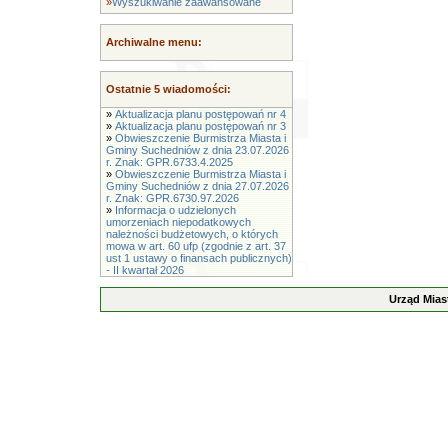
»
Wyszukiwanie zaawansowane
Archiwalne menu:
Ostatnie 5 wiadomości:
»
Aktualizacja planu postępowań nr 4
»
Aktualizacja planu postępowań nr 3
»
Obwieszczenie Burmistrza Miasta i
Gminy Suchedniów z dnia 23.07.2026
r. Znak: GPR.6733.4.2025
»
Obwieszczenie Burmistrza Miasta i
Gminy Suchedniów z dnia 27.07.2026
r. Znak: GPR.6730.97.2026
»
Informacja o udzielonych
umorzeniach niepodatkowych
należności budżetowych, o których
mowa w art. 60 ufp (zgodnie z art. 37
ust 1 ustawy o finansach publicznych)
- II kwartał 2026
Urząd Mias