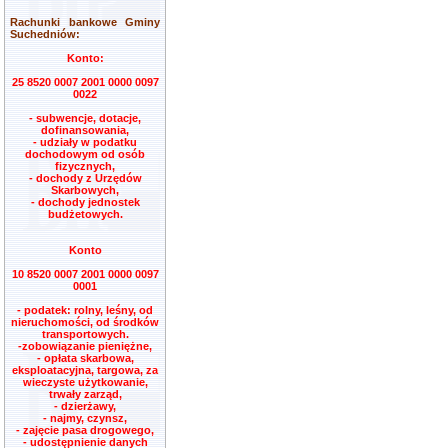
Rachunki bankowe Gminy
Suchedniów:
Konto:
25 8520 0007 2001 0000 0097
0022
- subwencje, dotacje,
dofinansowania,
- udziały w podatku
dochodowym od osób
fizycznych,
- dochody z Urzędów
Skarbowych,
- dochody jednostek
budżetowych.
Konto
10 8520 0007 2001 0000 0097
0001
- podatek: rolny, leśny, od
nieruchomości, od środków
transportowych.
-zobowiązanie pieniężne,
- opłata skarbowa,
eksploatacyjna, targowa, za
wieczyste użytkowanie,
trwały zarząd,
- dzierżawy,
- najmy, czynsz,
- zajęcie pasa drogowego,
- udostępnienie danych