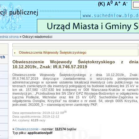
0
+
-
(K)
A
A
A
ednia strona
» Odczyt wiadomości
Obwieszczenia Wojewody Świętokrzyskiego
ych
Obwieszczenie Wojewody Świętokrzyskiego z dnia
10.12.2019r., Znak: IR.II.746.57.2019
Obwieszczenie Wojewody Świętokrzyskiego z dnia 10.12.2019r., Znak:
IR.II.746.57.2019 dotyczące zawiadomienia o wszczęciu postępowania
administracyjnego w sprawie ustalenia lokalizacji inwestycji celu publicznego na
terenach zamkniętych dla inwestycji polegającej na budowie kablowej linii 15 kV w
km ok. 157,580 ÷157,630 linii kolejowej nr 008 Warszawa-Kraków w ramach
inwestycji pn.: „Przebudowa linii SN 15kV GPZ Występa-Bodzentyn w odgałęzieniu
Łączna Podłazie, Michniów oraz linii 15 kV GPZ Suchedniów-Zagórska w
odgałęzieniu Ostojów, Krzyżka” na działce o nr ewid. 54, obręb 0005 Krzyżka,
jedn.ewid. 261005_5 – stanowiącej teren zamknięty PKP.
09
Data wprowadzenia: 2019-12-12 09
Data upublicznienia: 2019-12-12
Art. czytany:
6125
razy
»
Obwieszczenie
- rozmiar:
112174
bajtów
Typ pliku:
application/pdf
a