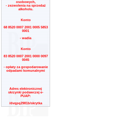
osobowych,
- zezwolenia na sprzedaż
alkoholu.
Konto
68 8520 0007 2001 0005 5853
0001
- wadia
Konto
83 8520 0007 2001 0000 0097
0045
- opłaty za gospodarowanie
odpadami komunalnymi
Adres elektronicznej
skrzynki podawczej e-
PUAP:
/dvqpq2981b/skrytka