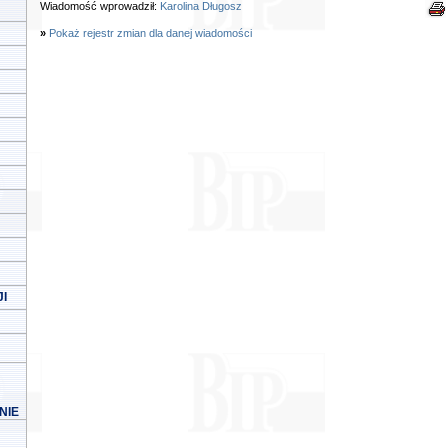
Wiadomość wprowadził:
Karolina Długosz
»
Pokaż rejestr zmian dla danej wiadomości
I
NIE