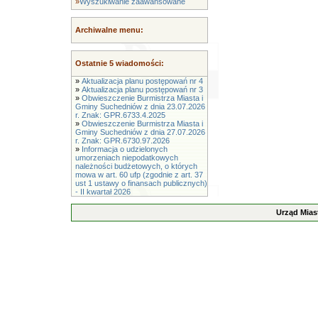
»
Wyszukiwanie zaawansowane
Archiwalne menu:
Ostatnie 5 wiadomości:
»
Aktualizacja planu postępowań nr 4
»
Aktualizacja planu postępowań nr 3
»
Obwieszczenie Burmistrza Miasta i
Gminy Suchedniów z dnia 23.07.2026
r. Znak: GPR.6733.4.2025
»
Obwieszczenie Burmistrza Miasta i
Gminy Suchedniów z dnia 27.07.2026
r. Znak: GPR.6730.97.2026
»
Informacja o udzielonych
umorzeniach niepodatkowych
należności budżetowych, o których
mowa w art. 60 ufp (zgodnie z art. 37
ust 1 ustawy o finansach publicznych)
- II kwartał 2026
Urząd Mias