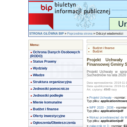
STRONA GŁÓWNA BIP
»
Poprzednia strona
» Odczyt wiadomości
Menu:
Budżet i finanse
Budżet
Ochrona Danych Osobowych
(RODO)
Projekt Uchwały 
Status Prawny
Finansowej Gminy Su
Wydziały
Projekt Uchwały w spra
Władze
Suchedniów na lata 2020 
Struktura organizacyjna
Data wprowadzenia: 2019-11-
Data upublicznienia: 2019-11-
Jednostki pomocnicze
Art. czytany:
4545
razy
Jednostki podległe
»
Projekt Uchwały
- rozmiar:
Typ pliku:
application/mswo
Mienie komunalne
»
WPF 2020 - 2038
- rozmiar
Budżet i finanse
Typ pliku:
application/pdf
Oferty inwestycyjne
»
Wykaz przedsięwzięć do 
Typ pliku:
application/pdf
Ogłoszenia/Obwieszczenia
»
załacznik nr 3
- rozmiar:
61