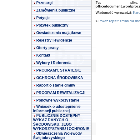
Przetargi
Typ pl
officedocument.wordproc
Zamówienia publiczne
Wiadomość wprowadził:
Karo
Petycje
»
Pokaż rejestr zmian dla da
Pożytek publiczny
Oświadczenia majątkowe
Rejestry i ewidencje
Oferty pracy
Kontakt
Wybory i Referenda
PROGRAMY, STRATEGIE
OCHRONA ŚRODOWISKA
Raport o stanie gminy
PROGRAM REWITALIZACJI
Ponowne wykorzystanie
Wniosek o udostępnienie
informacji publicznej
PUBLICZNIE DOSTĘPNY
WYKAZ DANYCH O
ŚRODOWISKU, JEGO
WYKORZYSTANIU I OCHRONIE
Obwieszczenia Wojewody
Świętokrzyskiego