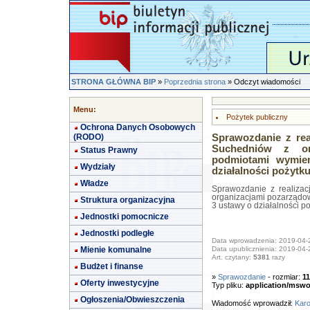
STRONA GŁÓWNA BIP
»
Poprzednia strona
» Odczyt wiadomości
Menu:
Pożytek publiczny
Ochrona Danych Osobowych
(RODO)
Sprawozdanie z rea
Suchedniów z or
Status Prawny
podmiotami wymie
Wydziały
działalności pożytku
Władze
Sprawozdanie z realiza
organizacjami pozarządow
Struktura organizacyjna
3 ustawy o działalności po
Jednostki pomocnicze
Jednostki podległe
Data wprowadzenia: 2019-04-
Mienie komunalne
Data upublicznienia: 2019-04-
Art. czytany:
5381
razy
Budżet i finanse
»
Sprawozdanie
- rozmiar:
1
Oferty inwestycyjne
Typ pliku:
application/mswo
Ogłoszenia/Obwieszczenia
Wiadomość wprowadził:
Karo