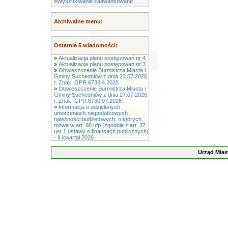
»
Wyszukiwanie zaawansowane
Archiwalne menu:
Ostatnie 5 wiadomości:
»
Aktualizacja planu postępowań nr 4
»
Aktualizacja planu postępowań nr 3
»
Obwieszczenie Burmistrza Miasta i
Gminy Suchedniów z dnia 23.07.2026
r. Znak: GPR.6733.4.2025
»
Obwieszczenie Burmistrza Miasta i
Gminy Suchedniów z dnia 27.07.2026
r. Znak: GPR.6730.97.2026
»
Informacja o udzielonych
umorzeniach niepodatkowych
należności budżetowych, o których
mowa w art. 60 ufp (zgodnie z art. 37
ust 1 ustawy o finansach publicznych)
- II kwartał 2026
Urząd Mias