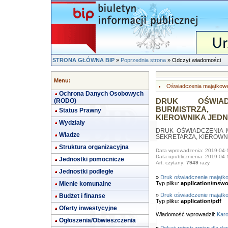
STRONA GŁÓWNA BIP
»
Poprzednia strona
» Odczyt wiadomości
Menu:
Oświadczenia majątkow
Ochrona Danych Osobowych
(RODO)
DRUK OŚWIA
BURMISTRZA,
Status Prawny
KIEROWNIKA JEDN
Wydziały
DRUK OŚWIADCZENIA 
Władze
SEKRETARZA, KIEROWN
Struktura organizacyjna
Data wprowadzenia: 2019-04-
Data upublicznienia: 2019-04-
Jednostki pomocnicze
Art. czytany:
7949
razy
Jednostki podległe
»
Druk oświadczenie majątk
Mienie komunalne
Typ pliku:
application/mswo
»
Druk oświadczenie majątko
Budżet i finanse
Typ pliku:
application/pdf
Oferty inwestycyjne
Wiadomość wprowadził:
Karo
Ogłoszenia/Obwieszczenia