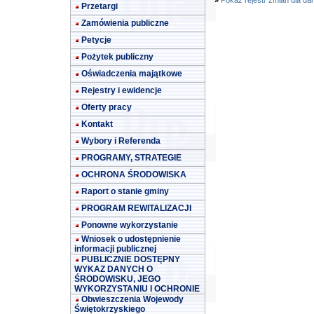
»
Pokaż rejestr zmian dla da
Przetargi
Zamówienia publiczne
Petycje
Pożytek publiczny
Oświadczenia majątkowe
Rejestry i ewidencje
Oferty pracy
Kontakt
Wybory i Referenda
PROGRAMY, STRATEGIE
OCHRONA ŚRODOWISKA
Raport o stanie gminy
PROGRAM REWITALIZACJI
Ponowne wykorzystanie
Wniosek o udostępnienie
informacji publicznej
PUBLICZNIE DOSTĘPNY
WYKAZ DANYCH O
ŚRODOWISKU, JEGO
WYKORZYSTANIU I OCHRONIE
Obwieszczenia Wojewody
Świętokrzyskiego