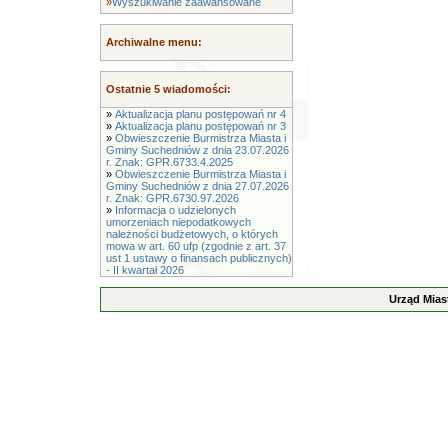
»
Wyszukiwanie zaawansowane
Archiwalne menu:
Ostatnie 5 wiadomości:
»
Aktualizacja planu postępowań nr 4
»
Aktualizacja planu postępowań nr 3
»
Obwieszczenie Burmistrza Miasta i
Gminy Suchedniów z dnia 23.07.2026
r. Znak: GPR.6733.4.2025
»
Obwieszczenie Burmistrza Miasta i
Gminy Suchedniów z dnia 27.07.2026
r. Znak: GPR.6730.97.2026
»
Informacja o udzielonych
umorzeniach niepodatkowych
należności budżetowych, o których
mowa w art. 60 ufp (zgodnie z art. 37
ust 1 ustawy o finansach publicznych)
- II kwartał 2026
Urząd Mias