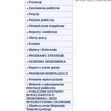
»
Pokaż rejestr zmian dla da
Przetargi
Zamówienia publiczne
Petycje
Pożytek publiczny
Oświadczenia majątkowe
Rejestry i ewidencje
Oferty pracy
Kontakt
Wybory i Referenda
PROGRAMY, STRATEGIE
OCHRONA ŚRODOWISKA
Raport o stanie gminy
PROGRAM REWITALIZACJI
Ponowne wykorzystanie
Wniosek o udostępnienie
informacji publicznej
PUBLICZNIE DOSTĘPNY
WYKAZ DANYCH O
ŚRODOWISKU, JEGO
WYKORZYSTANIU I OCHRONIE
Obwieszczenia Wojewody
Świętokrzyskiego