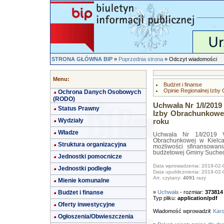
STRONA GŁÓWNA BIP
»
Poprzednia strona
» Odczyt wiadomości
Menu:
Budżet i finanse
Opinie Regionalnej Izby
Ochrona Danych Osobowych
(RODO)
Uchwała Nr 1/I/2019
Status Prawny
Izby Obrachunkowej
Wydziały
roku
Władze
Uchwała Nr 1/I/2019 V
Obrachunkowej w Kielca
Struktura organizacyjna
możliwości sfinansowan
budżetowej Gminy Suched
Jednostki pomocnicze
Data wprowadzenia: 2019-02-
Jednostki podległe
Data upublicznienia: 2019-02-
Art. czytany:
4091
razy
Mienie komunalne
Budżet i finanse
»
Uchwała
- rozmiar:
373814
Typ pliku:
application/pdf
Oferty inwestycyjne
Wiadomość wprowadził:
Karo
Ogłoszenia/Obwieszczenia