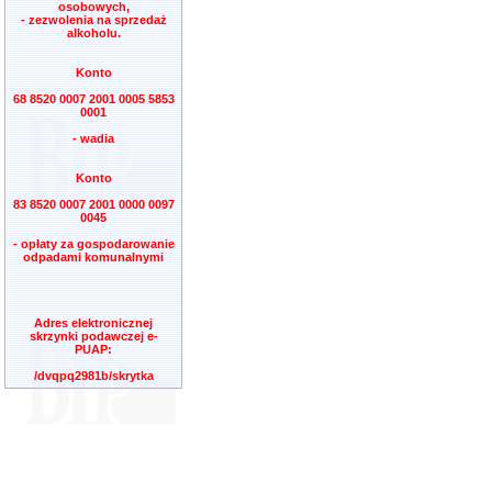
osobowych,
- zezwolenia na sprzedaż
alkoholu.
Konto
68 8520 0007 2001 0005 5853
0001
- wadia
Konto
83 8520 0007 2001 0000 0097
0045
- opłaty za gospodarowanie
odpadami komunalnymi
Adres elektronicznej
skrzynki podawczej e-
PUAP:
/dvqpq2981b/skrytka