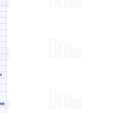
I
NIE