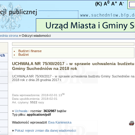
0
+
-
(K)
A
A
A
ednia strona
» Odczyt wiadomości
Budżet i finanse
Budżet
ych
UCHWAŁA NR 75/XII/2017 - w sprawie uchwalenia budżetu
Gminy Suchedniów na 2018 rok
UCHWAŁA NR 75/XII/2017 - w sprawie uchwalenia budżetu Gminy Suchedniów na
2018 rok z dnia 28 grudnia 2017 r.
56
Data wprowadzenia: 2018-02-01 13
Data upublicznienia: 2018-02-01
Art. czytany:
5522
razy
»
Uchwała
- rozmiar:
3632987
bajtów
Typ pliku:
application/pdf
Wiadomość wprowadził:
Ewa Kaniewska
a
»
Pokaż rejestr zmian dla danej wiadomości