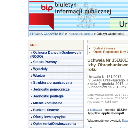
STRONA GŁÓWNA BIP
»
Poprzednia strona
» Odczyt wiadomości
Menu:
Budżet i finanse
Opinie Regionalnej Izby
Ochrona Danych Osobowych
(RODO)
Uchwała Nr 151/201
Status Prawny
Izby Obrachunkowe
Wydziały
roku
Władze
Uchwała Nr 151/2017
IV Składu Orzekającego R
Struktura organizacyjna
z dnia 5 grudnia 2017 ro
Suchedniów na 2018 rok
Jednostki pomocnicze
Data wprowadzenia: 2017-12-
Jednostki podległe
Data upublicznienia: 2017-12-
Art. czytany:
4183
razy
Mienie komunalne
Budżet i finanse
»
Uchwała
- rozmiar:
837344
Typ pliku:
application/pdf
Oferty inwestycyjne
Wiadomość wprowadził:
Ewa
Ogłoszenia/Obwieszczenia