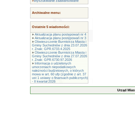
»
Wyszukiwanie zaawansowane
Archiwalne menu:
Ostatnie 5 wiadomości:
»
Aktualizacja planu postępowań nr 4
»
Aktualizacja planu postępowań nr 3
»
Obwieszczenie Burmistrza Miasta i
Gminy Suchedniów z dnia 23.07.2026
r. Znak: GPR.6733.4.2025
»
Obwieszczenie Burmistrza Miasta i
Gminy Suchedniów z dnia 27.07.2026
r. Znak: GPR.6730.97.2026
»
Informacja o udzielonych
umorzeniach niepodatkowych
należności budżetowych, o których
mowa w art. 60 ufp (zgodnie z art. 37
ust 1 ustawy o finansach publicznych)
- II kwartał 2026
Urząd Mias