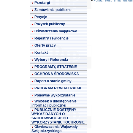
»
Pokaż rejestr zmian dla da
Przetargi
Zamówienia publiczne
Petycje
Pożytek publiczny
Oświadczenia majątkowe
Rejestry i ewidencje
Oferty pracy
Kontakt
Wybory i Referenda
PROGRAMY, STRATEGIE
OCHRONA ŚRODOWISKA
Raport o stanie gminy
PROGRAM REWITALIZACJI
Ponowne wykorzystanie
Wniosek o udostępnienie
informacji publicznej
PUBLICZNIE DOSTĘPNY
WYKAZ DANYCH O
ŚRODOWISKU, JEGO
WYKORZYSTANIU I OCHRONIE
Obwieszczenia Wojewody
Świętokrzyskiego