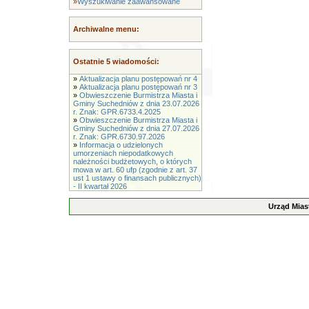
»
Wyszukiwanie zaawansowane
Archiwalne menu:
Ostatnie 5 wiadomości:
»
Aktualizacja planu postępowań nr 4
»
Aktualizacja planu postępowań nr 3
»
Obwieszczenie Burmistrza Miasta i
Gminy Suchedniów z dnia 23.07.2026
r. Znak: GPR.6733.4.2025
»
Obwieszczenie Burmistrza Miasta i
Gminy Suchedniów z dnia 27.07.2026
r. Znak: GPR.6730.97.2026
»
Informacja o udzielonych
umorzeniach niepodatkowych
należności budżetowych, o których
mowa w art. 60 ufp (zgodnie z art. 37
ust 1 ustawy o finansach publicznych)
- II kwartał 2026
Urząd Mias