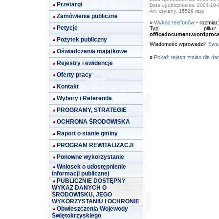
Przetargi
Data upublicznienia: 2004-10-
Art. czytany:
15526
razy
Zamówienia publiczne
»
Wykaz telefonów
- rozmiar
Petycje
Typ pl
officedocument.wordproc
Pożytek publiczny
Wiadomość wprowadził:
Ewa
Oświadczenia majątkowe
»
Pokaż rejestr zmian dla da
Rejestry i ewidencje
Oferty pracy
Kontakt
Wybory i Referenda
PROGRAMY, STRATEGIE
OCHRONA ŚRODOWISKA
Raport o stanie gminy
PROGRAM REWITALIZACJI
Ponowne wykorzystanie
Wniosek o udostępnienie
informacji publicznej
PUBLICZNIE DOSTĘPNY
WYKAZ DANYCH O
ŚRODOWISKU, JEGO
WYKORZYSTANIU I OCHRONIE
Obwieszczenia Wojewody
Świętokrzyskiego