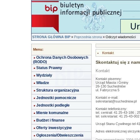
STRONA GŁÓWNA BIP
»
Poprzednia strona
» Odczyt wiadomości
Menu:
Kontakt
Ochrona Danych Osobowych
(RODO)
Skontaktuj się z nam
Status Prawny
Kontakt
Wydziały
Kontakt pisemny:
Władze
Urząd Miasta i Gminy
26-130 Suchedniów
Struktura organizacyjna
ul. Fabryczna 5
Jednostki pomocnicze
Kontakt e-mail:
sekretariat@suchedniow.pl
Jednostki podległe
Kontakt telefoniczny:
Mienie komunalne
tel. centrali: 41 25-43-186 ; 
tel. sekretariat: 41 25-43-002
Budżet i finanse
Urząd Stanu Cywilnego tel 4
Oferty inwestycyjne
Adres elektronicznej skrzyn
Ogłoszenia/Obwieszczenia
Data wprowadzenia: 2004-10-