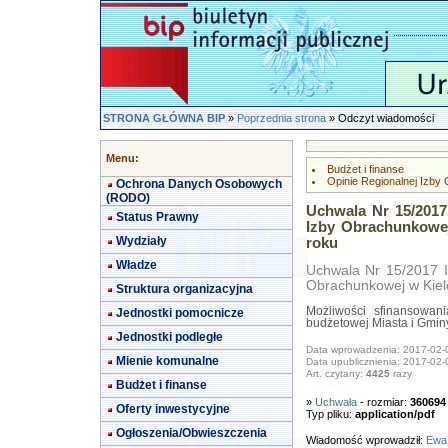
STRONA GŁÓWNA BIP
»
Poprzednia strona
» Odczyt wiadomości
Menu:
Budżet i finanse
Opinie Regionalnej Izby
Ochrona Danych Osobowych
(RODO)
Uchwala Nr 15/2017
Status Prawny
Izby Obrachunkowej
Wydziały
roku
Władze
Uchwala Nr 15/2017 I
Obrachunkowej w Kielc
Struktura organizacyjna
Możliwości sfinansowan
Jednostki pomocnicze
budżetowej Miasta i Gmin
Jednostki podległe
Data wprowadzenia: 2017-02-
Mienie komunalne
Data upublicznienia: 2017-02-
Art. czytany:
4425
razy
Budżet i finanse
»
Uchwała
- rozmiar:
360694
Oferty inwestycyjne
Typ pliku:
application/pdf
Ogłoszenia/Obwieszczenia
Wiadomość wprowadził:
Ewa