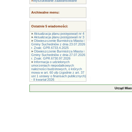
»
Wyszukiwanie zaawansowane
Archiwalne menu:
Ostatnie 5 wiadomości:
»
Aktualizacja planu postępowań nr 4
»
Aktualizacja planu postępowań nr 3
»
Obwieszczenie Burmistrza Miasta i
Gminy Suchedniów z dnia 23.07.2026
r. Znak: GPR.6733.4.2025
»
Obwieszczenie Burmistrza Miasta i
Gminy Suchedniów z dnia 27.07.2026
r. Znak: GPR.6730.97.2026
»
Informacja o udzielonych
umorzeniach niepodatkowych
należności budżetowych, o których
mowa w art. 60 ufp (zgodnie z art. 37
ust 1 ustawy o finansach publicznych)
- II kwartał 2026
Urząd Mias