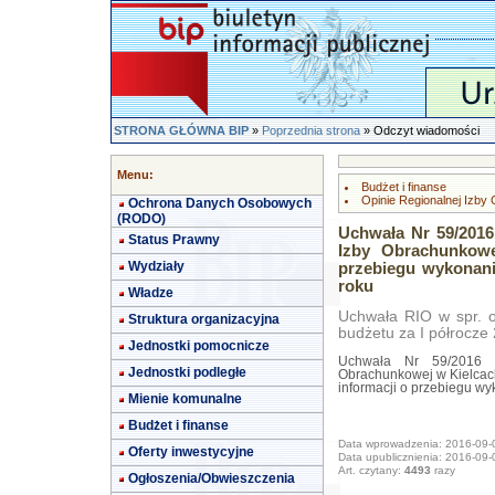
STRONA GŁÓWNA BIP
»
Poprzednia strona
» Odczyt wiadomości
Menu:
Budżet i finanse
Opinie Regionalnej Izby
Ochrona Danych Osobowych
(RODO)
Uchwała Nr 59/2016
Status Prawny
Izby Obrachunkowe
Wydziały
przebiegu wykonani
roku
Władze
Uchwała RIO w spr. op
Struktura organizacyjna
budżetu za I półrocze 
Jednostki pomocnicze
Uchwała Nr 59/2016 I
Jednostki podległe
Obrachunkowej w Kielcach
informacji o przebiegu wy
Mienie komunalne
Budżet i finanse
Data wprowadzenia: 2016-09-
Oferty inwestycyjne
Data upublicznienia: 2016-09-
Art. czytany:
4493
razy
Ogłoszenia/Obwieszczenia