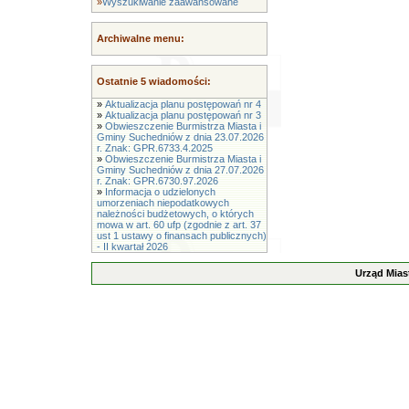
»
Wyszukiwanie zaawansowane
Archiwalne menu:
Ostatnie 5 wiadomości:
»
Aktualizacja planu postępowań nr 4
»
Aktualizacja planu postępowań nr 3
»
Obwieszczenie Burmistrza Miasta i
Gminy Suchedniów z dnia 23.07.2026
r. Znak: GPR.6733.4.2025
»
Obwieszczenie Burmistrza Miasta i
Gminy Suchedniów z dnia 27.07.2026
r. Znak: GPR.6730.97.2026
»
Informacja o udzielonych
umorzeniach niepodatkowych
należności budżetowych, o których
mowa w art. 60 ufp (zgodnie z art. 37
ust 1 ustawy o finansach publicznych)
- II kwartał 2026
Urząd Mias