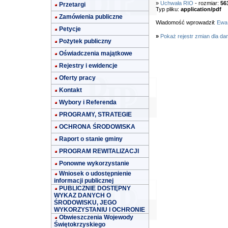
»
Uchwała RIO
- rozmiar:
56
Przetargi
Typ pliku:
application/pdf
Zamówienia publiczne
Wiadomość wprowadził:
Ewa
Petycje
»
Pokaż rejestr zmian dla da
Pożytek publiczny
Oświadczenia majątkowe
Rejestry i ewidencje
Oferty pracy
Kontakt
Wybory i Referenda
PROGRAMY, STRATEGIE
OCHRONA ŚRODOWISKA
Raport o stanie gminy
PROGRAM REWITALIZACJI
Ponowne wykorzystanie
Wniosek o udostępnienie
informacji publicznej
PUBLICZNIE DOSTĘPNY
WYKAZ DANYCH O
ŚRODOWISKU, JEGO
WYKORZYSTANIU I OCHRONIE
Obwieszczenia Wojewody
Świętokrzyskiego