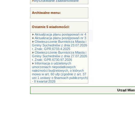
»
Wyszukiwanie zaawansowane
Archiwalne menu:
Ostatnie 5 wiadomości:
»
Aktualizacja planu postępowań nr 4
»
Aktualizacja planu postępowań nr 3
»
Obwieszczenie Burmistrza Miasta i
Gminy Suchedniów z dnia 23.07.2026
r. Znak: GPR.6733.4.2025
»
Obwieszczenie Burmistrza Miasta i
Gminy Suchedniów z dnia 27.07.2026
r. Znak: GPR.6730.97.2026
»
Informacja o udzielonych
umorzeniach niepodatkowych
należności budżetowych, o których
mowa w art. 60 ufp (zgodnie z art. 37
ust 1 ustawy o finansach publicznych)
- II kwartał 2026
Urząd Mias