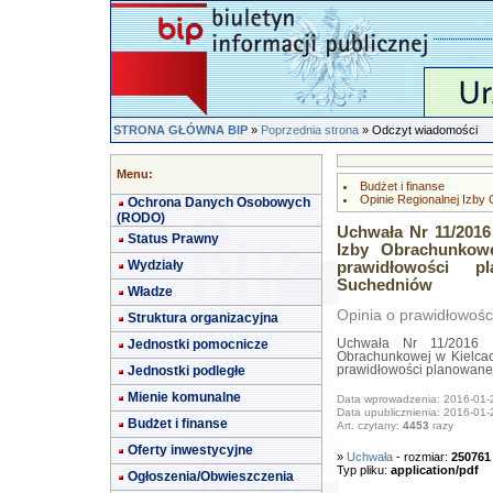
STRONA GŁÓWNA BIP
»
Poprzednia strona
» Odczyt wiadomości
Menu:
Budżet i finanse
Opinie Regionalnej Izby
Ochrona Danych Osobowych
(RODO)
Uchwała Nr 11/2016
Status Prawny
Izby Obrachunkow
Wydziały
prawidłowości 
Suchedniów
Władze
Opinia o prawidłowośc
Struktura organizacyjna
Jednostki pomocnicze
Uchwała Nr 11/2016 I
Obrachunkowej w Kielcach
Jednostki podległe
prawidłowości planowane
Mienie komunalne
Data wprowadzenia: 2016-01-
Data upublicznienia: 2016-01-
Budżet i finanse
Art. czytany:
4453
razy
Oferty inwestycyjne
»
Uchwała
- rozmiar:
250761
Typ pliku:
application/pdf
Ogłoszenia/Obwieszczenia