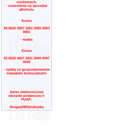
osobowych,
- zezwolenia na sprzedaż
alkoholu.
Konto
68 8520 0007 2001 0005 5853
0001
- wadia
Konto
83 8520 0007 2001 0000 0097
0045
- opłaty za gospodarowanie
odpadami komunalnymi
Adres elektronicznej
skrzynki podawczej e-
PUAP:
/dvqpq2981b/skrytka