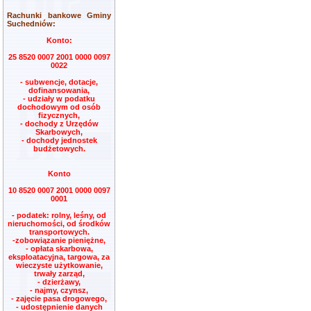
Rachunki bankowe Gminy
Suchedniów:
Konto:
25 8520 0007 2001 0000 0097
0022
- subwencje, dotacje,
dofinansowania,
- udziały w podatku
dochodowym od osób
fizycznych,
- dochody z Urzędów
Skarbowych,
- dochody jednostek
budżetowych.
Konto
10 8520 0007 2001 0000 0097
0001
- podatek: rolny, leśny, od
nieruchomości, od środków
transportowych.
-zobowiązanie pieniężne,
- opłata skarbowa,
eksploatacyjna, targowa, za
wieczyste użytkowanie,
trwały zarząd,
- dzierżawy,
- najmy, czynsz,
- zajęcie pasa drogowego,
- udostępnienie danych