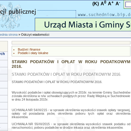
0
+
-
(K)
A
A
A
ednia strona
» Odczyt wiadomości
Budżet i finanse
Podatki i ołaty lokalne
ych
STAWKI PODATKÓW I OPŁAT W ROKU PODATKOWYM
2016.
STAWKI PODATKÓW I OPŁAT W ROKU PODATKOWYM 2016.
STAWKI PODATKÓW I OPŁAT W ROKU PODATKOWYM 2016.
Wysokość podatków i opłat obowiązujących w 2016r. na terenie Gminy Suchedniów
została określona w n/w uchwałach podjętych przez Radę Miejską w Suchedniowie
w dniu 24 listopada 2015r.
UCHWAŁA NR 54/XI/215 - w sprawie określenia wysokości stawek opłaty targowej,
opłaty od posiadania psów, określenia poboru tych opłat oraz określenia
inkasentów.
UCHWAŁA NR 55/XI/2015 - w sprawie określenia wysokości stawek podatku od
a
nieruchomości, poboru podatków w drodze inkasa oraz określenia inkasentów.