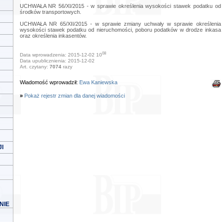
UCHWAŁA NR 56/XI/2015 - w sprawie określenia wysokości stawek podatku od
środków transportowych.
UCHWAŁA NR 65/XII/2015 - w sprawie zmiany uchwały w sprawie określenia
wysokości stawek podatku od nieruchomości, poboru podatków w drodze inkasa
oraz określenia inkasentów.
08
Data wprowadzenia: 2015-12-02 10
Data upublicznienia: 2015-12-02
Art. czytany:
7074
razy
Wiadomość wprowadził:
Ewa Kaniewska
»
Pokaż rejestr zmian dla danej wiadomości
I
NIE