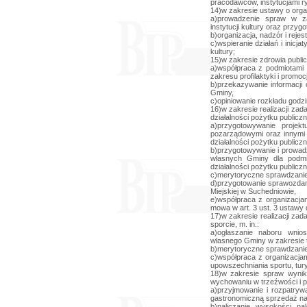
pracodawców, instytucjami ry
14)w zakresie ustawy o organi
a)prowadzenie spraw w zakr
instytucji kultury oraz przyg
b)organizacja, nadzór i rejes
c)wspieranie działań i inicj
kultury;
15)w zakresie zdrowia public
a)współpraca z podmiotami 
zakresu profilaktyki i promocj
b)przekazywanie informacji
Gminy,
c)opiniowanie rozkładu godz
16)w zakresie realizacji zad
działalności pożytku publiczne
a)przygotowywanie projek
pozarządowymi oraz innymi 
działalności pożytku publiczn
b)przygotowywanie i prowad
własnych Gminy dla podmi
działalności pożytku publiczn
c)merytoryczne sprawdzanie 
d)przygotowanie sprawozdani
Miejskiej w Suchedniowie,
e)współpraca z organizacja
mowa w art. 3 ust. 3 ustawy 
17)w zakresie realizacji za
sporcie, m. in.:
a)ogłaszanie naboru wnio
własnego Gminy w zakresie 
b)merytoryczne sprawdzanie 
c)współpraca z organizacja
upowszechniania sportu, turys
18)w zakresie spraw wynik
wychowaniu w trzeźwości i pr
a)przyjmowanie i rozpatryw
gastronomiczną sprzedaż na
b)naliczanie wysokości na