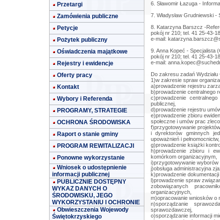
6. Sławomir Łazuga - Inform
Przetargi
7. Władysław Grudniewski - 
Zamówienia publiczne
8. Katarzyna Barszcz -Refer
Petycje
pokój nr 210; tel. 41 25-43-
e-mail:
katarzyna.barszcz@s
Pożytek publiczny
9. Anna Kopeć - Specjalista
Oświadczenia majątkowe
pokój nr 210; tel. 41 25-43-
e-mail:
anna.kopec@suchedn
Rejestry i ewidencje
Do zakresu zadań Wydziału O
Oferty pracy
1)w zakresie spraw organiza
a)prowadzenie rejestru zarzą
Kontakt
b)prowadzenie centralnego re
c)prowadzenie centralnego 
Wybory i Referenda
publicznej,
d)prowadzenie rejestru umó
PROGRAMY, STRATEGIE
e)prowadzenie zbioru ewiden
społeczne i umów prac zleco
OCHRONA ŚRODOWISKA
f)przygotowywanie projektó
i dyrektorów gminnych jed
Raport o stanie gminy
upoważnień i pełnomocnictw,
g)prowadzenie książki kontrol
PROGRAM REWITALIZACJI
h)prowadzenie zbioru i ew
komórkom organizacyjnym,
Ponowne wykorzystanie
i)przygotowywanie wyborów 
Wniosek o udostępnienie
j)obsługa administracyjna zja
informacji publicznej
k)prowadzenie dokumentacji 
l)prowadzenie spraw związa
PUBLICZNIE DOSTĘPNY
zobowiązanych pracowni
WYKAZ DANYCH O
organizacyjnych,
ŚRODOWISKU, JEGO
m)opracowanie wniosków o 
WYKORZYSTANIU I OCHRONIE
n)sporządzanie sprawozd
Obwieszczenia Wojewody
sprawozdawczej,
o)sporządzanie informacji mi
Świętokrzyskiego