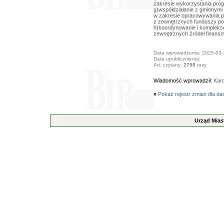
zakresie wykorzystania pro
g)współdziałanie z gminnymi
w zakresie opracowywania p
z zewnętrznych funduszy p
h)koordynowanie i kompleks
zewnętrznych źródeł finanso
Data wprowadzenia: 2025-03-
Data upublicznienia:
Art. czytany:
2758
razy
Wiadomość wprowadził:
Karo
»
Pokaż rejestr zmian dla da
Urząd Mias