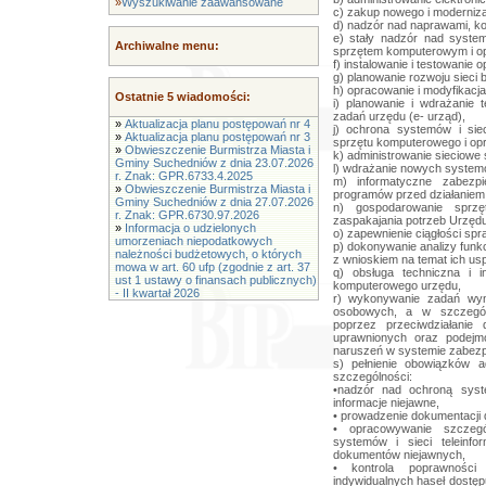
»
Wyszukiwanie zaawansowane
c) zakup nowego i moderniza
d) nadzór nad naprawami, k
e) stały nadzór nad syste
Archiwalne menu:
sprzętem komputerowym i o
f) instalowanie i testowani
g) planowanie rozwoju sieci
h) opracowanie i modyfikacja
Ostatnie 5 wiadomości:
i) planowanie i wdrażanie 
zadań urzędu (e- urząd),
»
Aktualizacja planu postępowań nr 4
j) ochrona systemów i siec
»
Aktualizacja planu postępowań nr 3
sprzętu komputerowego i op
»
Obwieszczenie Burmistrza Miasta i
k) administrowanie sieciow
Gminy Suchedniów z dnia 23.07.2026
l) wdrażanie nowych systemów
r. Znak: GPR.6733.4.2025
m) informatyczne zabezp
»
Obwieszczenie Burmistrza Miasta i
programów przed działanie
Gminy Suchedniów z dnia 27.07.2026
n) gospodarowanie sprz
r. Znak: GPR.6730.97.2026
zaspakajania potrzeb Urzędu
»
Informacja o udzielonych
o) zapewnienie ciągłości sp
umorzeniach niepodatkowych
p) dokonywanie analizy fun
należności budżetowych, o których
z wnioskiem na temat ich us
mowa w art. 60 ufp (zgodnie z art. 37
q) obsługa techniczna i i
ust 1 ustawy o finansach publicznych)
komputerowego urzędu,
- II kwartał 2026
r) wykonywanie zadań wyn
osobowych, a w szczególn
poprzez przeciwdziałanie
uprawnionych oraz podejm
naruszeń w systemie zabezp
s) pełnienie obowiązków ad
szczególności:
•nadzór nad ochroną syste
informacje niejawne,
• prowadzenie dokumentacji 
• opracowywanie szczegó
systemów i sieci teleinf
dokumentów niejawnych,
• kontrola poprawnośc
indywidualnych haseł dostęp