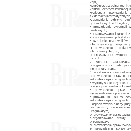
kopii,
•współpraca z pełnomocnikie
kontroli i ochrony informacji 
•ewidencja i uaktualniani
systemach informatycznych,
•zapewnienie ochrony pouf
gromadzonych w Urzędzie,
• prowadzenie ewidencji 
osobowych,
• opracowywanie instrukcji
• opracowywanie polityki be
• szkolenie pracowników, 
informatycznego związaneg
t) prowadzenie i redagowa
internetowej Urzędu,
u) prowadzenie ewidencji 
Urzędu,
v) tworzenie i aktualizac
oprogramowania, zabezpiecz
ich przestrzegania;
4) w zakresie spraw kadrowy
a)prowadzenie spraw osob
jednostek organizacyjnych w
• wykonywanie czynności z
pracy z pracownikami Urzędu
• prowadzenie spraw z
wynagrodzeniem pracownikó
• prowadzenie spraw zwi
jednostek organizacyjnych,
• organizowanie służby prz
raz pierwszy pracę na stan
urzędniczym,
b) prowadzenie spraw związa
c)organizowanie prakty
pracowniczych,
d) prowadzenie spraw związ
e) prowadzenie spraw z