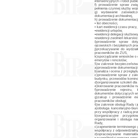
interwencyjnych i robót publ
f) prowadzenie spraw zwi
pełnienia czynnej służby wojs
g) wydawanie zaświadcz
dokumentacji archiwalnej,
h) prowadzenie dokumentacj
• list obecności,
• kart ewidencji czasu pracy,
•ewidencji urlopów,
•ewidencji delegacji służbow
•ewidencji zwolnień lekarskic
i)prowadzenie spraw doty
ojcowskich i bezpłatnych pr
j)przekazywanie do wydział
pracowników do ZUS,
k)sporządzanie wniosków o e
emerytów i rencistów;
5)w zakresie bezpieczeństwa 
a)prowadzenie dokumentacj
b)analiza i ocena z przegląd
c)prowadzenie spraw z zakr
budynku, przewodów komino
d)organizowanie szkoleń dla
e)kierowanie pracowników na
f)prowadzenie rejestru,
dokumentów dotyczących wy
g)zakup i prowadzenie ew
pracowników obsługi;
6)w zakresie obsługi Rady i j
a)obsługa kancelaryjno-biu
przy współpracy z radcą pr
b)organizacyjne przygot
organizowanie i obsługa n
Rady,
c)zapewnienie terminowego 
współpracy z odpowiedzialn
d)opracowywanie materiał
szczególności poprzez sporz