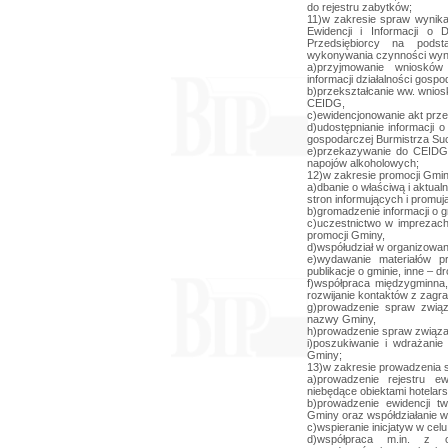
do rejestru zabytków;
11)w zakresie spraw wynika
Ewidencji i Informacji o D
Przedsiębiorcy na pods
wykonywania czynności wynik
a)przyjmowanie wniosków o
informacji działalności gospo
b)przekształcanie ww. wnio
CEIDG,
c)ewidencjonowanie akt prz
d)udostępnianie informacji o
gospodarczej Burmistrza Su
e)przekazywanie do CEIDG 
napojów alkoholowych;
12)w zakresie promocji Gmin
a)dbanie o właściwą i aktual
stron informujących i promu
b)gromadzenie informacji o 
c)uczestnictwo w imprezach
promocji Gminy,
d)współudział w organizowan
e)wydawanie materiałów pro
publikacje o gminie, inne – dr
f)współpraca międzygminna,
rozwijanie kontaktów z zagra
g)prowadzenie spraw zwią
nazwy Gminy,
h)prowadzenie spraw związa
i)poszukiwanie i wdrażani
Gminy;
13)w zakresie prowadzenia 
a)prowadzenie rejestru ew
niebędące obiektami hotelars
b)prowadzenie ewidencji tw
Gminy oraz współdziałanie w
c)wspieranie inicjatyw w celu
d)współpraca m.in. z or