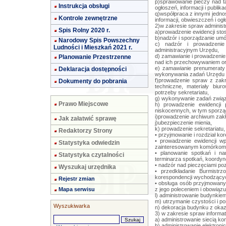
p)sprawowanie pieczy nad t
Instrukcja obsługi
ogłoszeń, informacji i publikac
q)współpraca z innymi jedno
Kontrole zewnętrzne
informacji, obwieszczeń i ogł
2)w zakresie spraw administ
Spis Rolny 2020 r.
a)prowadzenie ewidencji st
b)nadzór i sporządzanie um
Narodowy Spis Powszechny
c) nadzór i prowadzeni
Ludności i Mieszkań 2021 r.
administracyjnym Urzędu,
d) zamawianie i prowadzenie
Planowanie Przestrzenne
nad ich przechowywaniem ora
e) zamawianie prenumeraty 
Deklaracja dostępności
wykonywania zadań Urzędu or
f)prowadzenie spraw z zakr
Dokumenty do pobrania
techniczne, materiały biu
potrzeby sekretariatu,
g) wykonywanie zadań związ
Prawo Miejscowe
h) prowadzenie ewidencji 
niskocennych, w tym sporzą
i)prowadzenie archiwum zak
Jak załatwić sprawę
j)ubezpieczenie mienia,
k) prowadzenie sekretariatu,
Redaktorzy Strony
• przyjmowanie i rozdział ko
• prowadzenie ewidencji wpł
Statystyka odwiedzin
zainteresowanym komórkom o
• planowanie spotkań i na
Statystyka czytalności
terminarza spotkań, koordyn
• nadzór nad pieczęciami poz
Wyszukaj urzędnika
• przedkładanie Burmistrz
korespondencji wychodzącyc
Rejestr zmian
• obsługa osób przyjmowany
Mapa serwisu
z jego poleceniem i obowiąz
l) administrowanie budynkiem
m) utrzymanie czystości i p
Wyszukiwarka
n) dekoracja budynku z okazj
3) w zakresie spraw informat
a) administrowanie siecią k
b) administrowanie elektron