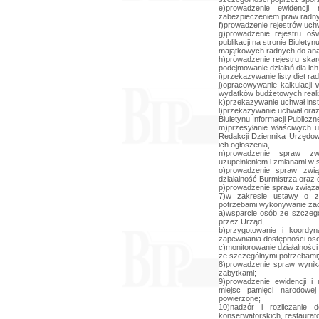
e)prowadzenie ewidencji
zabezpieczeniem praw radn
f)prowadzenie rejestrów uchw
g)prowadzenie rejestru oś
publikacji na stronie Biulet
majątkowych radnych do ana
h)prowadzenie rejestru skar
podejmowanie działań dla ic
i)przekazywanie listy diet r
j)opracowywanie kalkulacji
wydatków budżetowych real
k)przekazywanie uchwał inst
l)przekazywanie uchwał oraz 
Biuletynu Informacji Publiczne
m)przesyłanie właściwych 
Redakcji Dziennika Urzędo
ich ogłoszenia,
n)prowadzenie spraw z
uzupełnieniem i zmianami w 
o)prowadzenie spraw zwi
działalność Burmistrza oraz
p)prowadzenie spraw związ
7)w zakresie ustawy o z
potrzebami wykonywanie zada
a)wsparcie osób ze szczegó
przez Urząd,
b)przygotowanie i koordyn
zapewniania dostępności os
c)monitorowanie działalnośc
ze szczególnymi potrzebami
8)prowadzenie spraw wynik
zabytkami;
9)prowadzenie ewidencji i
miejsc pamięci narodowe
powierzone;
10)nadzór i rozliczanie
konserwatorskich, restaurat