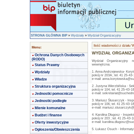
STRONA GŁÓWNA BIP
»
Wydziały
»
Wydział Organizacyjny
Ilość wiadomości z działu '
Menu:
WYDZIAŁ ORGANIZ
Ochrona Danych Osobowych
(RODO)
Wydział Organizacyjny r
wewnętrzna:
Status Prawny
1. Anna Andrzejewska- Koryt
Wydziały
pokój nr 203A ; tel. 41 25-4
e-mail:
anna.korytowska@su
Władze
2. Justyna Wierzbińska - Sek
Struktura organizacyjna
pokój nr 104; tel. 41 25-43-
e-mail:
sekretariat@suchedni
Jednostki pomocnicze
3. Mariusz Ślusarczyk - Insp
Jednostki podległe
pokój nr 106; tel. 41 25-43-
e-mail:
mariusz.slusarczyk@
Mienie komunalne
4. Karolina Długosz - Inspekt
Budżet i finanse
pokój nr 203 ; tel. 41 25-43-
e-mail:
karolina.dlugosz@suc
Oferty inwestycyjne
5. Łukasz Osuch - Informaty
Ogłoszenia/Obwieszczenia