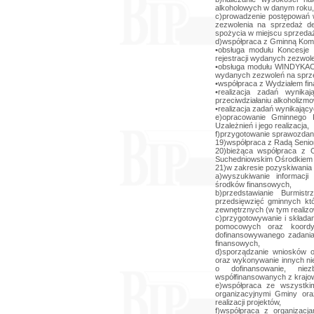
alkoholowych w danym roku,
c)prowadzenie postępowań w
zezwolenia na sprzedaż de
spożycia w miejscu sprzedaż
d)współpraca z Gminną Komi
•obsługa modułu Koncesje 
rejestracji wydanych zezwol
•obsługa modułu WINDYKACJE
wydanych zezwoleń na sprz
•współpraca z Wydziałem fi
•realizacja zadań wynik
przeciwdziałaniu alkoholizmo
•realizacja zadań wynikający
e)opracowanie Gminnego P
Uzależnień i jego realizacja,
f)przygotowanie sprawozdani
19)współpraca z Radą Senio
20)bieżąca współpraca z O
Suchedniowskim Ośrodkiem 
21)w zakresie pozyskiwania
a)wyszukiwanie informacj
środków finansowych,
b)przedstawianie Burmist
przedsięwzięć gminnych kt
zewnętrznych (w tym realizo
c)przygotowywanie i składa
pomocowych oraz koordyn
dofinansowywanego zadania
finansowych,
d)sporządzanie wniosków o
oraz wykonywanie innych n
o dofinansowanie, niez
współfinansowanych z krajo
e)współpraca ze wszystkim
organizacyjnymi Gminy ora
realizacji projektów,
f)współpraca z organizac