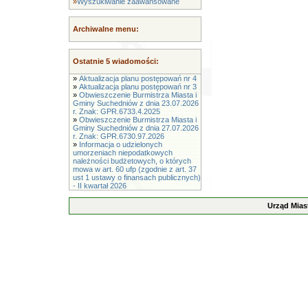
»
Wyszukiwanie zaawansowane
Archiwalne menu:
Ostatnie 5 wiadomości:
»
Aktualizacja planu postępowań nr 4
»
Aktualizacja planu postępowań nr 3
»
Obwieszczenie Burmistrza Miasta i
Gminy Suchedniów z dnia 23.07.2026
r. Znak: GPR.6733.4.2025
»
Obwieszczenie Burmistrza Miasta i
Gminy Suchedniów z dnia 27.07.2026
r. Znak: GPR.6730.97.2026
»
Informacja o udzielonych
umorzeniach niepodatkowych
należności budżetowych, o których
mowa w art. 60 ufp (zgodnie z art. 37
ust 1 ustawy o finansach publicznych)
- II kwartał 2026
Urząd Mias