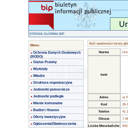
STRONA GŁÓWNA BIP
Ilość wiadomości strony głó
Menu:
Nazwa
Urz
Ochrona Danych Osobowych
(RODO)
Status Prawny
Wydziały
herb
Władze
Struktura organizacyjna
Jednostki pomocnicze
Jednostki podległe
Adres
ul. 
Mienie komunalne
Kod
26-
Budżet i finanse
Telefon
41 
Oferty inwestycyjne
Obszar
7.4
Ogłoszenia/Obwieszczenia
Liczba Mieszkańców
9411