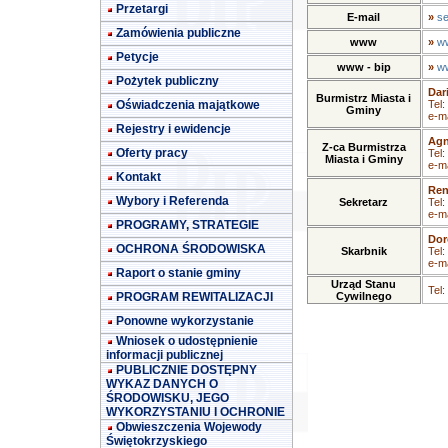
Przetargi
E-mail
»
se
Zamówienia publiczne
www
»
ww
Petycje
www - bip
»
ww
Pożytek publiczny
Dar
Burmistrz Miasta i
Oświadczenia majątkowe
Tel:
Gminy
e-ma
Rejestry i ewidencje
Agn
Z-ca Burmistrza
Oferty pracy
Tel:
Miasta i Gminy
e-ma
Kontakt
Ren
Wybory i Referenda
Sekretarz
Tel:
e-ma
PROGRAMY, STRATEGIE
Dor
OCHRONA ŚRODOWISKA
Skarbnik
Tel:
e-ma
Raport o stanie gminy
Urząd Stanu
Tel:
PROGRAM REWITALIZACJI
Cywilnego
Ponowne wykorzystanie
Wniosek o udostępnienie
informacji publicznej
PUBLICZNIE DOSTĘPNY
WYKAZ DANYCH O
ŚRODOWISKU, JEGO
WYKORZYSTANIU I OCHRONIE
Obwieszczenia Wojewody
Świętokrzyskiego