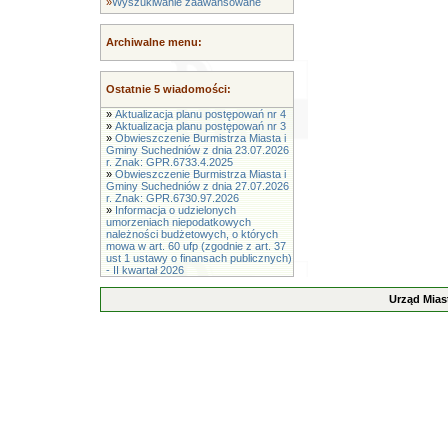
»
Wyszukiwanie zaawansowane
Archiwalne menu:
Ostatnie 5 wiadomości:
»
Aktualizacja planu postępowań nr 4
»
Aktualizacja planu postępowań nr 3
»
Obwieszczenie Burmistrza Miasta i
Gminy Suchedniów z dnia 23.07.2026
r. Znak: GPR.6733.4.2025
»
Obwieszczenie Burmistrza Miasta i
Gminy Suchedniów z dnia 27.07.2026
r. Znak: GPR.6730.97.2026
»
Informacja o udzielonych
umorzeniach niepodatkowych
należności budżetowych, o których
mowa w art. 60 ufp (zgodnie z art. 37
ust 1 ustawy o finansach publicznych)
- II kwartał 2026
Urząd Mias