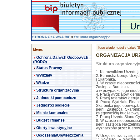
STRONA GŁÓWNA BIP
»
Struktura organizacyjna
Ilość wiadomości z działu '
Menu:
ORGANIZACJA UR
Ochrona Danych Osobowych
(RODO)
Struktura organizacyj
Status Prawny
1. Kierownikiem Urzędu je
Wydziały
2. Burmistrz kieruje Urzę
i Skarbnika.
Władze
3. W czasie nieobecności
Zastępca Burmistrza,
Struktura organizacyjna
a w przypadku jego nieobe
4. Pracą wydziałów kieruj
Jednostki pomocnicze
5. Pracą referatów kierują
6. Pracą Wydziału Finan
Jednostki podległe
Skarbnika jego obowiązki
pełni Zastępca Skarbni
Mienie komunalne
księgowością budżetową.
7. Pracą Urzędu Stanu Cy
Budżet i finanse
8. W czasie nieobecności
pełni zastępca Naczelni
Oferty inwestycyjne
wyznaczony przez Kierow
Ogłoszenia/Obwieszczenia
W Urzędzie tworzy się na
1) wydziały – wydział j