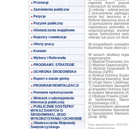
Przetargi
najmniej trzech praco
należących do wydziału;
Zamówienia publiczne
2) referaty – referat jest
2 pracowników zajmujący
Petycje
może być tworzony w ra
Referat utworzony poza st
Pożytek publiczny
3) samodzielne stanowisk
najmniejsza jednostka o
Oświadczenia majątkowe
organizacyjnego wyodręb
spraw. Samodzielne sta
Rejestry i ewidencje
referatu lub poza ich struk
Oferty pracy
W przypadkach uzasadnion
Burmistrz może utworzyć 
Kontakt
W ramach struktury orga
Wybory i Referenda
organizacyjne:
1) Wydział Finansowy (zna
PROGRAMY, STRATEGIE
2) Wydział Organizacyjny
3) Wydział Gospodarki N
OCHRONA ŚRODOWISKA
Rozwoju (GPR);
4) Referat Ochrony Środo
Raport o stanie gminy
5) Wydział Inwestycji, Budo
6) Urząd Stanu Cywilnego
PROGRAM REWITALIZACJI
7) Samodzielne stanowisk
a) Inspektor Ochrony Dany
Ponowne wykorzystanie
b) Audytor Wewnętrzny (A
c) Obsługa Prawna (znak:
Wniosek o udostępnienie
d) Samodzielne Stano
informacji publicznej
Kryzysowego (OC),
PUBLICZNIE DOSTĘPNY
e) Samodzielne stanowisk
f) Samodzielne Stanowisko
WYKAZ DANYCH O
g) Samodzielne Stanowi
ŚRODOWISKU, JEGO
(znak: SPB).
WYKORZYSTANIU I OCHRONIE
Obwieszczenia Wojewody
Data wprowadzenia: 2025-03-
Świętokrzyskiego
Data upublicznienia: