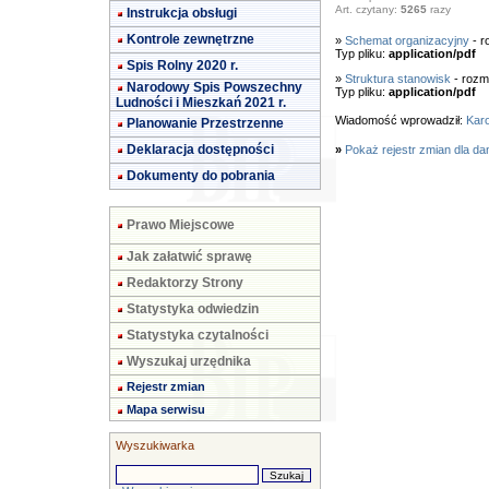
Art. czytany:
5265
razy
Instrukcja obsługi
Kontrole zewnętrzne
»
Schemat organizacyjny
- r
Typ pliku:
application/pdf
Spis Rolny 2020 r.
»
Struktura stanowisk
- rozm
Narodowy Spis Powszechny
Typ pliku:
application/pdf
Ludności i Mieszkań 2021 r.
Wiadomość wprowadził:
Karo
Planowanie Przestrzenne
Deklaracja dostępności
»
Pokaż rejestr zmian dla da
Dokumenty do pobrania
Prawo Miejscowe
Jak załatwić sprawę
Redaktorzy Strony
Statystyka odwiedzin
Statystyka czytalności
Wyszukaj urzędnika
Rejestr zmian
Mapa serwisu
Wyszukiwarka