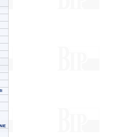
I
NIE