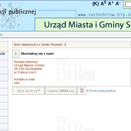
0
+
-
(K)
A
A
A
kt
Ilość wiadomości z działu 'Kontakt':
1
ych
1
Skontaktuj się z nami
Kontakt pisemny:
Urząd Miasta i Gminy
26-130 Suchedniów
ul. Fabryczna 5
Kontakt e-mail:
sek...
19
»
Przeczytaj artykuł
Czytano:
15524
razy
2004-10-05 13
a