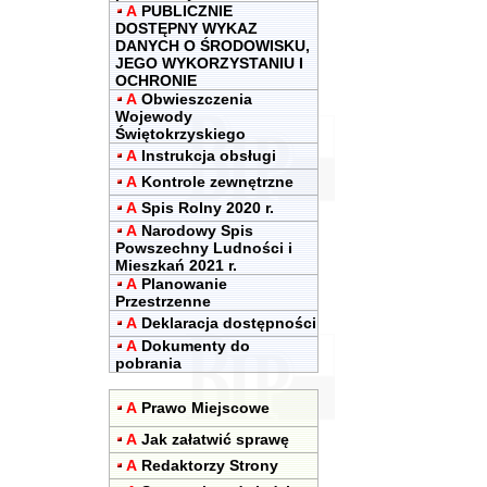
A
PUBLICZNIE
DOSTĘPNY WYKAZ
DANYCH O ŚRODOWISKU,
JEGO WYKORZYSTANIU I
OCHRONIE
A
Obwieszczenia
Wojewody
Świętokrzyskiego
A
Instrukcja obsługi
A
Kontrole zewnętrzne
A
Spis Rolny 2020 r.
A
Narodowy Spis
Powszechny Ludności i
Mieszkań 2021 r.
A
Planowanie
Przestrzenne
A
Deklaracja dostępności
A
Dokumenty do
pobrania
A
Prawo Miejscowe
A
Jak załatwić sprawę
A
Redaktorzy Strony