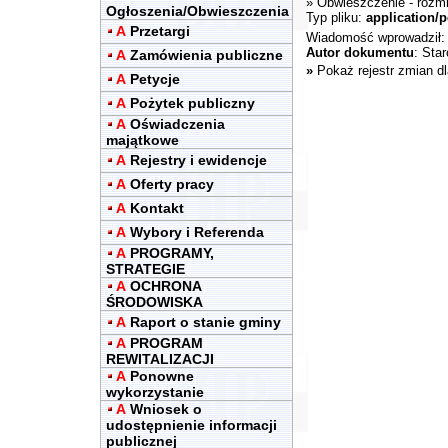
»
Obwieszczenie
- rozm
Ogłoszenia/Obwieszczenia
Typ pliku:
application/p
A
Przetargi
Wiadomość wprowadził
Autor dokumentu
: Sta
A
Zamówienia publiczne
»
Pokaż rejestr zmian d
A
Petycje
A
Pożytek publiczny
A
Oświadczenia
majątkowe
A
Rejestry i ewidencje
A
Oferty pracy
A
Kontakt
A
Wybory i Referenda
A
PROGRAMY,
STRATEGIE
A
OCHRONA
ŚRODOWISKA
A
Raport o stanie gminy
A
PROGRAM
REWITALIZACJI
A
Ponowne
wykorzystanie
A
Wniosek o
udostępnienie informacji
publicznej