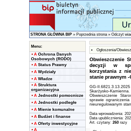
STRONA GŁÓWNA BIP
»
Poprzednia strona
» Odczyt wia
Menu:
Ogłoszenia/Obwiesz
A
Ochrona Danych
Osobowych (RODO)
Obwieszczenie S
A
Status Prawny
decyzji w spr
korzystania z n
A
Wydziały
stanie prawnym -G
A
Władze
A
Struktura
GG-II.6821.3.13.2025
organizacyjna
Skarżysko-Kamienna. d
A
Jednostki pomocnicze
Obwieszczenie Staro
sprawie ograniczenia
A
Jednostki podległe
nieuregulowanym sta
A
Mienie komunalne
Data wprowadzenia: 202
A
Budżet i finanse
Data upublicznienia: 20
Art. czytany:
260
razy
A
Oferty inwestycyjne
A