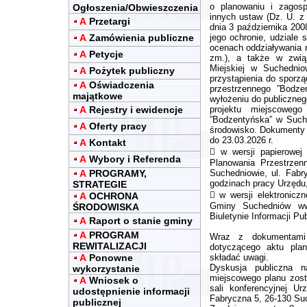
o planowaniu i zagosp
Ogłoszenia/Obwieszczenia
innych ustaw (Dz. U. z 
A
Przetargi
dnia 3 października 2008
A
Zamówienia publiczne
jego ochronie, udziale
ocenach oddziaływania n
A
Petycje
zm.), a także w zwi
Miejskiej w Suchednio
A
Pożytek publiczny
przystąpienia do sporz
A
Oświadczenia
przestrzennego ”Bodz
majątkowe
wyłożeniu do publiczneg
A
Rejestry i ewidencje
projektu miejscowego
”Bodzentyńska” w Such
A
Oferty pracy
środowisko. Dokumenty 
do 23.03.2026 r.
A
Kontakt
 w wersji papierowej
A
Wybory i Referenda
Planowania Przestrze
A
PROGRAMY,
Suchedniowie, ul. Fabr
godzinach pracy Urzędu
STRATEGIE
 w wersji elektroniczne
A
OCHRONA
Gminy Suchedniów www
ŚRODOWISKA
Biuletynie Informacji Pu
A
Raport o stanie gminy
A
PROGRAM
Wraz z dokumentami 
REWITALIZACJI
dotyczącego aktu plan
A
Ponowne
składać uwagi.
Dyskusja publiczna n
wykorzystanie
miejscowego planu zost
A
Wniosek o
sali konferencyjnej U
udostępnienie informacji
Fabryczna 5, 26-130 Suc
publicznej