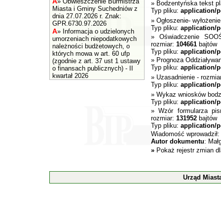
A
»
Obwieszczenie Burmistrza
»
Bodzentyńska tekst p
Miasta i Gminy Suchedniów z
Typ pliku:
application/p
dnia 27.07.2026 r. Znak:
»
Ogłoszenie- wyłożeni
GPR.6730.97.2026
Typ pliku:
application/p
A
»
Informacja o udzielonych
»
Oświadczenie SOO
umorzeniach niepodatkowych
rozmiar:
104661
bajtów
należności budżetowych, o
Typ pliku:
application/p
których mowa w art. 60 ufp
»
Prognoza Oddziaływan
(zgodnie z art. 37 ust 1 ustawy
Typ pliku:
application/p
o finansach publicznych) - II
kwartał 2026
»
Uzasadnienie
- rozmia
Typ pliku:
application/p
»
Wykaz wniosków bod
Typ pliku:
application/p
»
Wzór formularza pis
rozmiar:
131952
bajtów
Typ pliku:
application/p
Wiadomość wprowadził
Autor dokumentu
: Mał
»
Pokaż rejestr zmian d
Urząd Miast