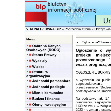
STRONA GŁÓWNA BIP
»
Poprzednia strona
» Odczyt wia
Menu:
Ogłoszenia/Obwiesz
A
Ochrona Danych
Osobowych (RODO)
Ogłoszenie o wy
A
Status Prawny
projektu miejsc
przestrzennego 
A
Wydziały
wraz z prognozą o
A
Władze
A
Struktura
OGŁOSZENIE BURMIS
organizacyjna
o wyłożeniu do public
A
Jednostki pomocnicze
zagospodarowania
A
Jednostki podległe
przestrzennego ”Bodze
oddziaływania na środo
A
Mienie komunalne
A
Budżet i finanse
Na podstawie art. 17
planowaniu i zagospodar
A
Oferty inwestycyjne
1130 ze zm.), w związku
A
2023 r. o zmianie ustaw