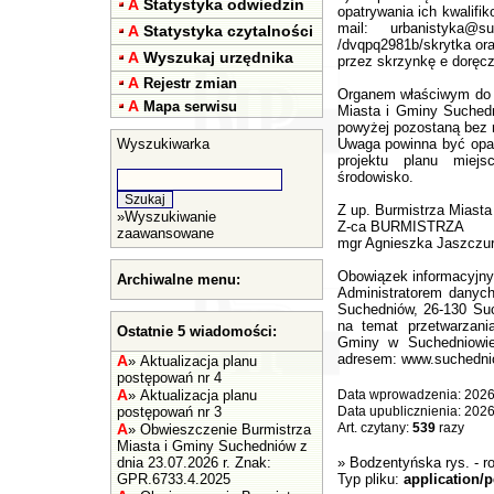
A
Statystyka odwiedzin
opatrywania ich kwalif
mail:
urbanistyka@su
A
Statystyka czytalności
/dvqpq2981b/skrytka or
A
Wyszukaj urzędnika
przez skrzynkę e dorę
A
Rejestr zmian
Organem właściwym do r
A
Mapa serwisu
Miasta i Gminy Suched
powyżej pozostaną bez 
Wyszukiwarka
Uwaga powinna być opat
projektu planu miej
środowisko.
Z up. Burmistrza Miasta
»
Wyszukiwanie
Z-ca BURMISTRZA
zaawansowane
mgr Agnieszka Jaszczu
Obowiązek informacyjny
Archiwalne menu:
Administratorem danyc
Suchedniów, 26-130 Suc
na temat przetwarzan
Ostatnie 5 wiadomości:
Gminy w Suchedniowie 
adresem: www.suchednio
A
»
Aktualizacja planu
postępowań nr 4
A
»
Aktualizacja planu
Data wprowadzenia: 2026
postępowań nr 3
Data upublicznienia: 202
A
Art. czytany:
539
razy
»
Obwieszczenie Burmistrza
Miasta i Gminy Suchedniów z
dnia 23.07.2026 r. Znak:
»
Bodzentyńska rys.
- r
GPR.6733.4.2025
Typ pliku:
application/p