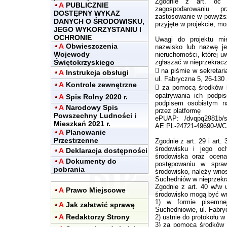
Zgodnie z art. 8c 
A
PUBLICZNIE
zagospodarowaniu 
DOSTĘPNY WYKAZ
zastosowanie w powyższe
DANYCH O ŚRODOWISKU,
przyjęte w projekcie, m
JEGO WYKORZYSTANIU I
OCHRONIE
Uwagi do projektu mi
A
Obwieszczenia
nazwisko lub nazwę jed
Wojewody
nieruchomości, której u
Świętokrzyskiego
zgłaszać w nieprzekracz
 na piśmie w sekretar
A
Instrukcja obsługi
ul. Fabryczna 5, 26-130
A
Kontrole zewnętrzne
 za pomocą środków ko
opatrywania ich podpi
A
Spis Rolny 2020 r.
podpisem osobistym na
A
Narodowy Spis
przez platformę
Powszechny Ludności i
ePUAP: /dvqpq2981b/s
Mieszkań 2021 r.
AE:PL-24721-49690-WC
A
Planowanie
Przestrzenne
Zgodnie z art. 29 i art.
środowisku i jego och
A
Deklaracja dostępności
środowiska oraz ocena
A
Dokumenty do
postępowaniu w spraw
pobrania
środowisko, należy wnos
Suchedniów w nieprzekra
Zgodnie z art. 40 w/w 
A
Prawo Miejscowe
środowisko mogą być w
1) w formie pisemn
A
Jak załatwić sprawę
Suchedniowie, ul. Fabry
A
Redaktorzy Strony
2) ustnie do protokołu w
3) za pomocą środków k