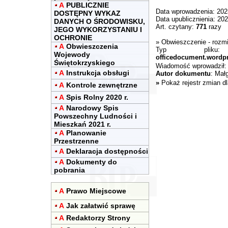
A
PUBLICZNIE
Data wprowadzenia: 202
DOSTĘPNY WYKAZ
Data upublicznienia: 202
DANYCH O ŚRODOWISKU,
Art. czytany:
771
razy
JEGO WYKORZYSTANIU I
OCHRONIE
»
Obwieszczenie
- rozm
A
Obwieszczenia
Typ pli
Wojewody
officedocument.wordp
Świętokrzyskiego
Wiadomość wprowadził
A
Instrukcja obsługi
Autor dokumentu
: Mał
»
Pokaż rejestr zmian d
A
Kontrole zewnętrzne
A
Spis Rolny 2020 r.
A
Narodowy Spis
Powszechny Ludności i
Mieszkań 2021 r.
A
Planowanie
Przestrzenne
A
Deklaracja dostępności
A
Dokumenty do
pobrania
A
Prawo Miejscowe
A
Jak załatwić sprawę
A
Redaktorzy Strony