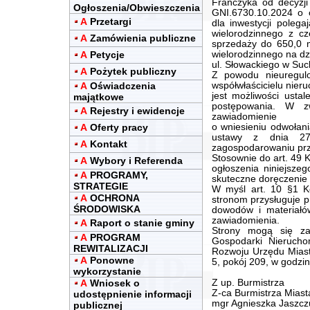
Franczyka od decyzji
Ogłoszenia/Obwieszczenia
GNI.6730.10.2024 o
A
Przetargi
dla inwestycji poleg
wielorodzinnego z cz
A
Zamówienia publiczne
sprzedaży do 650,0 
A
Petycje
wielorodzinnego na dz
ul. Słowackiego w Suc
A
Pożytek publiczny
Z powodu nieuregul
A
Oświadczenia
współwłaścicielu nier
jest możliwości usta
majątkowe
postępowania. W z
A
Rejestry i ewidencje
zawiadomienie
A
Oferty pracy
o wniesieniu odwołani
ustawy z dnia 2
A
Kontakt
zagospodarowaniu prz
Stosownie do art. 49 
A
Wybory i Referenda
ogłoszenia niniejszeg
A
PROGRAMY,
skuteczne doręczenie
STRATEGIE
W myśl art. 10 §1 K
A
OCHRONA
stronom przysługuje 
ŚRODOWISKA
dowodów i materiałó
zawiadomienia.
A
Raport o stanie gminy
Strony mogą się z
A
PROGRAM
Gospodarki Nierucho
REWITALIZACJI
Rozwoju Urzędu Miast
A
Ponowne
5, pokój 209, w godzi
wykorzystanie
A
Wniosek o
Z up. Burmistrza
Z-ca Burmistrza Mias
udostępnienie informacji
mgr Agnieszka Jaszcz
publicznej