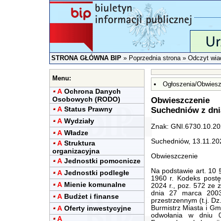
STRONA GŁÓWNA BIP
»
Poprzednia strona
» Odczyt wia
Menu:
Ogłoszenia/Obwiesz
A
Ochrona Danych
Osobowych (RODO)
Obwieszczenie
A
Status Prawny
Suchedniów z dnia
A
Wydziały
Znak: GNI.6730.10.2
A
Władze
Suchedniów, 13.11.202
A
Struktura
organizacyjna
Obwieszczenie
A
Jednostki pomocnicze
Na podstawie art. 10 
A
Jednostki podległe
1960 r. Kodeks postęp
A
Mienie komunalne
2024 r., poz. 572 ze z
dnia 27 marca 2003
A
Budżet i finanse
przestrzennym (t.j. Dz
A
Oferty inwestycyjne
Burmistrz Miasta i G
odwołania w dniu 
A