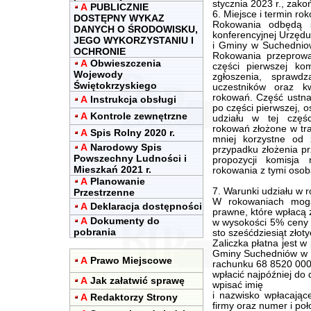
stycznia 2023 r., zak
A
PUBLICZNIE
6. Miejsce i termin ro
DOSTĘPNY WYKAZ
Rokowania odbędą 
DANYCH O ŚRODOWISKU,
konferencyjnej Urzędu
JEGO WYKORZYSTANIU I
i Gminy w Suchedniow
OCHRONIE
Rokowania przeprow
A
Obwieszczenia
części pierwszej ko
Wojewody
zgłoszenia, spraw
Świętokrzyskiego
uczestników oraz kw
rokowań. Część ustna
A
Instrukcja obsługi
po części pierwszej, 
A
Kontrole zewnętrzne
udziału w tej częś
rokowań złożone w tra
A
Spis Rolny 2020 r.
mniej korzystne od
A
Narodowy Spis
przypadku złożenia p
Powszechny Ludności i
propozycji komisja
Mieszkań 2021 r.
rokowania z tymi osob
A
Planowanie
7. Warunki udziału w 
Przestrzenne
W rokowaniach mogą
A
Deklaracja dostępności
prawne, które wpłacą 
A
Dokumenty do
w wysokości 5% ceny w
pobrania
sto sześćdziesiąt złot
Zaliczka płatna jest w
Gminy Suchedniów w B
A
Prawo Miejscowe
rachunku 68 8520 000
wpłacić najpóźniej do 
A
Jak załatwić sprawę
wpisać imię
i nazwisko wpłacając
A
Redaktorzy Strony
firmy oraz numer i poło