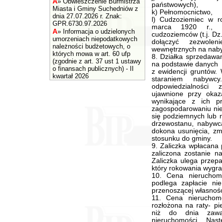
A
»
Obwieszczenie Burmistrza
państwowych),
Miasta i Gminy Suchedniów z
k) Pełnomocnictwo,
dnia 27.07.2026 r. Znak:
l) Cudzoziemiec w r
GPR.6730.97.2026
marca 1920 r., o
A
»
Informacja o udzielonych
cudzoziemców (t.j. Dz.
umorzeniach niepodatkowych
dołączyć zezwole
należności budżetowych, o
wewnętrznych na naby
których mowa w art. 60 ufp
8. Działka sprzedawan
(zgodnie z art. 37 ust 1 ustawy
na podstawie danych
o finansach publicznych) - II
z ewidencji gruntów. 
kwartał 2026
staraniem nabywc
odpowiedzialności
ujawnione przy okaz
wynikające z ich p
zagospodarowaniu nie
się podziemnych lub n
drzewostanu, nabywc
dokona usunięcia, zm
stosunku do gminy.
9. Zaliczka wpłacana 
zaliczona zostanie n
Zaliczka ulega przepa
który rokowania wygra
10. Cena nieruchom
podlega zapłacie ni
przenoszącej własnoś
11. Cena nieruchom
rozłożona na raty- pi
niż do dnia zawa
nieruchomości. Na