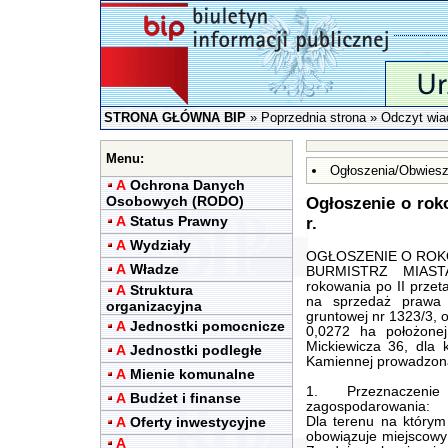
STRONA GŁÓWNA BIP
»
Poprzednia strona
» Odczyt wia
Menu:
Ogłoszenia/Obwiesz
A
Ochrona Danych
Osobowych (RODO)
Ogłoszenie o rok
A
Status Prawny
r.
A
Wydziały
OGŁOSZENIE O ROKOWA
A
Władze
BURMISTRZ MIAST
rokowania po II prze
A
Struktura
na sprzedaż prawa 
organizacyjna
gruntowej nr 1323/3, 
A
Jednostki pomocnicze
0,0272 ha położone
Mickiewicza 36, dla 
A
Jednostki podległe
Kamiennej prowadzona
A
Mienie komunalne
1. Przeznaczeni
A
Budżet i finanse
zagospodarowania:
A
Oferty inwestycyjne
Dla terenu na którym
obowiązuje miejscowy
A