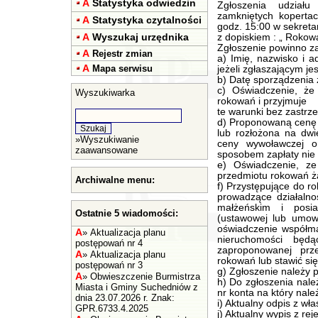
A
Statystyka odwiedzin
Zgłoszenia udział
zamkniętych koperta
A
Statystyka czytalności
godz. 15:00 w sekreta
A
Wyszukaj urzędnika
z dopiskiem : „ Rokowa
Zgłoszenie powinno za
A
Rejestr zmian
a) Imię, nazwisko i a
A
Mapa serwisu
jeżeli zgłaszającym je
b) Datę sporządzenia 
c) Oświadczenie, że
Wyszukiwarka
rokowań i przyjmuje
te warunki bez zastrz
d) Proponowaną cenę i
lub rozłożona na dwi
»
Wyszukiwanie
ceny wywoławczej o
zaawansowane
sposobem zapłaty nie
e) Oświadczenie, ze
przedmiotu rokowań ż
Archiwalne menu:
f) Przystępujące do r
prowadzące działalno
małżeńskim i posia
Ostatnie 5 wiadomości:
(ustawowej lub umow
oświadczenie współma
A
»
Aktualizacja planu
nieruchomości będ
postępowań nr 4
zaproponowanej prz
A
»
Aktualizacja planu
rokowań lub stawić si
postępowań nr 3
g) Zgłoszenie należy 
A
»
Obwieszczenie Burmistrza
h) Do zgłoszenia nale
Miasta i Gminy Suchedniów z
nr konta na który nale
dnia 23.07.2026 r. Znak:
i) Aktualny odpis z wł
GPR.6733.4.2025
j) Aktualny wypis z rej