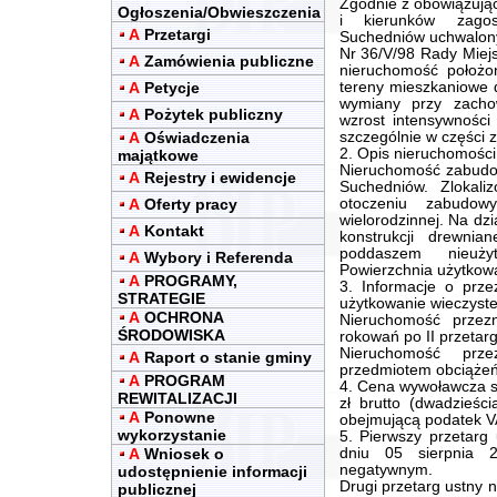
Zgodnie z obowiązuj
Ogłoszenia/Obwieszczenia
i kierunków zagos
A
Przetargi
Suchedniów uchwalo
Nr 36/V/98 Rady Miejs
A
Zamówienia publiczne
nieruchomość położo
A
Petycje
tereny mieszkaniowe d
wymiany przy zacho
A
Pożytek publiczny
wzrost intensywności
A
Oświadczenia
szczególnie w części za
2. Opis nieruchomości
majątkowe
Nieruchomość zabudo
A
Rejestry i ewidencje
Suchedniów. Zlokal
A
Oferty pracy
otoczeniu zabudowy
wielorodzinnej. Na dz
A
Kontakt
konstrukcji drewnia
poddaszem nieuży
A
Wybory i Referenda
Powierzchnia użytkowa
A
PROGRAMY,
3. Informacje o prz
STRATEGIE
użytkowanie wieczyste
A
OCHRONA
Nieruchomość przez
ŚRODOWISKA
rokowań po II przeta
Nieruchomość prz
A
Raport o stanie gminy
przedmiotem obciążeń 
A
PROGRAM
4. Cena wywoławcza s
REWITALIZACJI
zł brutto (dwadzieści
A
Ponowne
obejmującą podatek VA
wykorzystanie
5. Pierwszy przetarg
A
Wniosek o
dniu 05 sierpnia 2
negatywnym.
udostępnienie informacji
Drugi przetarg ustny 
publicznej