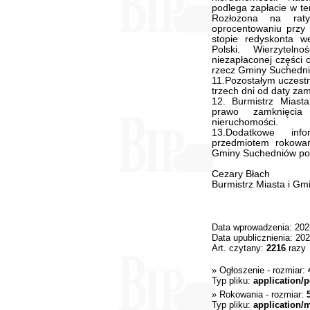
podlega zapłacie w te
Rozłożona na rat
oprocentowaniu przy 
stopie redyskonta 
Polski. Wierzytel
niezapłaconej części 
rzecz Gminy Suchedni
11.Pozostałym uczestn
trzech dni od daty za
12. Burmistrz Miast
prawo zamknięci
nieruchomości.
13.Dodatkowe inf
przedmiotem rokowa
Gminy Suchedniów pokó
Cezary Błach
Burmistrz Miasta i G
Data wprowadzenia: 202
Data upublicznienia: 20
Art. czytany:
2216
razy
»
Ogłoszenie
- rozmiar:
Typ pliku:
application/p
»
Rokowania
- rozmiar:
Typ pliku:
application/