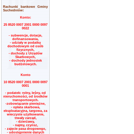
Rachunki bankowe Gminy
Suchedniów:
Konto:
25 8520 0007 2001 0000 0097
0022
- subwencje, dotacje,
dofinansowania,
- udziały w podatku
dochodowym od osób
fizycznych,
- dochody z Urzędów
Skarbowych,
- dochody jednostek
budżetowych.
Konto
10 8520 0007 2001 0000 0097
0001
- podatek: rolny, leśny, od
nieruchomości, od środków
transportowych.
-zobowiązanie pieniężne,
- opłata skarbowa,
eksploatacyjna, targowa, za
wieczyste użytkowanie,
trwały zarząd,
- dzierżawy,
- najmy, czynsz,
- zajęcie pasa drogowego,
- udostępnienie danych