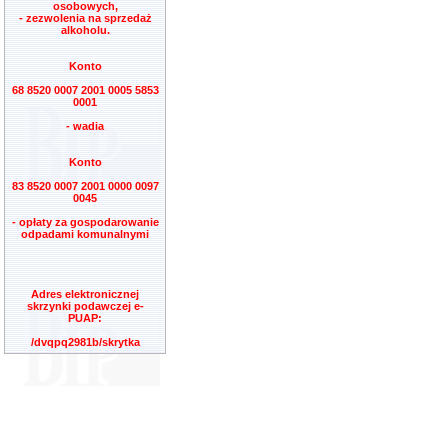
osobowych,
- zezwolenia na sprzedaż
alkoholu.
Konto
68 8520 0007 2001 0005 5853
0001
- wadia
Konto
83 8520 0007 2001 0000 0097
0045
- opłaty za gospodarowanie
odpadami komunalnymi
Adres elektronicznej
skrzynki podawczej e-
PUAP:
/dvqpq2981b/skrytka