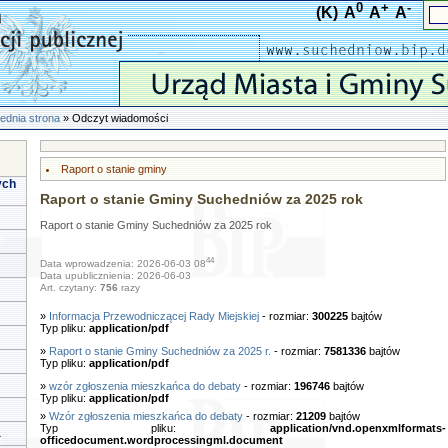
0
+
-
(K)
A
A
A
ednia strona
» Odczyt wiadomości
Raport o stanie gminy
ych
Raport o stanie Gminy Suchedniów za 2025 rok
Raport o stanie Gminy Suchedniów za 2025 rok
44
Data wprowadzenia: 2026-06-03 08
Data upublicznienia: 2026-06-03
Art. czytany:
756
razy
»
Informacja Przewodniczącej Rady Miejskiej
- rozmiar:
300225
bajtów
Typ pliku:
application/pdf
»
Raport o stanie Gminy Suchedniów za 2025 r.
- rozmiar:
7581336
bajtów
Typ pliku:
application/pdf
»
wzór zgłoszenia mieszkańca do debaty
- rozmiar:
196746
bajtów
Typ pliku:
application/pdf
»
Wzór zgłoszenia mieszkańca do debaty
- rozmiar:
21209
bajtów
Typ pliku:
application/vnd.openxmlformats-
a
officedocument.wordprocessingml.document