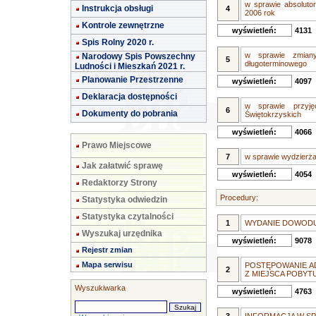
w sprawie absoluto
Instrukcja obsługi
4
2006 rok
Kontrole zewnętrzne
wyświetleń:
4131
Spis Rolny 2020 r.
w sprawie zmiany
Narodowy Spis Powszechny
5
długoterminowego
Ludności i Mieszkań 2021 r.
Planowanie Przestrzenne
wyświetleń:
4097
Deklaracja dostępności
w sprawie przyj
6
Dokumenty do pobrania
Świętokrzyskich
wyświetleń:
4066
Prawo Miejscowe
7
w sprawie wydzierża
Jak załatwić sprawę
wyświetleń:
4054
Redaktorzy Strony
Procedury:
Statystyka odwiedzin
Statystyka czytalności
1
WYDANIE DOWOD
Wyszukaj urzędnika
wyświetleń:
9078
Rejestr zmian
Mapa serwisu
POSTĘPOWANIE A
2
Z MIEJSCA POBYT
Wyszukiwarka
wyświetleń:
4763