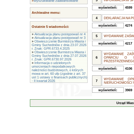
3
INFORMACJA W S
»
Wyszukiwanie zaawansowane
wyświetleń:
4599
Archiwalne menu:
4
DEKLARACJA NA 
wyświetleń:
4274
Ostatnie 5 wiadomości:
»
Aktualizacja planu postępowań nr 4
5
WYDAWANIE ZAŚWI
»
Aktualizacja planu postępowań nr 3
»
Obwieszczenie Burmistrza Miasta i
wyświetleń:
4217
Gminy Suchedniów z dnia 23.07.2026
r. Znak: GPR.6733.4.2025
»
Obwieszczenie Burmistrza Miasta i
WYDAWANIE ZAŚ
Gminy Suchedniów z dnia 27.07.2026
6
OPARCIU O M
r. Znak: GPR.6730.97.2026
PRZESTRZENNEG
»
Informacja o udzielonych
umorzeniach niepodatkowych
wyświetleń:
4106
należności budżetowych, o których
mowa w art. 60 ufp (zgodnie z art. 37
ust 1 ustawy o finansach publicznych)
WYDAWANIE OPI
- II kwartał 2026
7
NIERUCHOMOŚCI 
wyświetleń:
3969
Urząd Mias