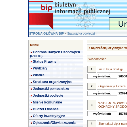
STRONA GŁÓWNA BIP
»
Statystyka odwiedzin
Menu:
7 najczęściej czytanych 
Ochrona Danych Osobowych
(RODO)
Wiadomości:
Status Prawny
Wydziały
1
Instrukcja obslugi
Władze
wyświetleń:
26500
Struktura organizacyjna
2
Organizacja Urzedu
Jednostki pomocnicze
wyświetleń:
22624
Jednostki podległe
Mienie komunalne
WYDZIAŁ GOSPODA
3
OCHRONY ŚRODO
Budżet i finanse
wyświetleń:
15755
Oferty inwestycyjne
Ogłoszenia/Obwieszczenia
4
Skontaktuj się z nam