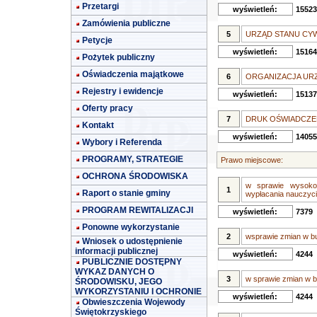
Przetargi
wyświetleń:
15523
Zamówienia publiczne
5
URZĄD STANU CY
Petycje
wyświetleń:
15164
Pożytek publiczny
Oświadczenia majątkowe
6
ORGANIZACJA UR
Rejestry i ewidencje
wyświetleń:
15137
Oferty pracy
7
DRUK OŚWIADCZE
Kontakt
wyświetleń:
14055
Wybory i Referenda
PROGRAMY, STRATEGIE
Prawo miejscowe:
OCHRONA ŚRODOWISKA
w sprawie wysoko
1
Raport o stanie gminy
wypłacania nauczyci
PROGRAM REWITALIZACJI
wyświetleń:
7379
Ponowne wykorzystanie
2
wsprawie zmian w bu
Wniosek o udostępnienie
informacji publicznej
wyświetleń:
4244
PUBLICZNIE DOSTĘPNY
WYKAZ DANYCH O
3
w sprawie zmian w 
ŚRODOWISKU, JEGO
WYKORZYSTANIU I OCHRONIE
wyświetleń:
4244
Obwieszczenia Wojewody
Świętokrzyskiego