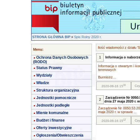
STRONA GŁÓWNA BIP
»
Spis Rolny 2020 r.
Ilość wiadomości z działu 'S
Menu:
Ochrona Danych Osobowych
1
Informacja o naborz
(RODO)
Informacja o otwartym i 
Status Prawny
terenowych
Wydziały
Burmistrz...
Władze
16
Czy
2020-06-16 15
Struktura organizacyjna
Jednostki pomocnicze
Zarządzenie Nr 0050
2
dnia 27 maja 2020 r.
Jednostki podległe
Zarządzenie Nr 0050.53.20
maja 2020 r. w sprawie ...
Mienie komunalne
Budżet i finanse
12
Czy
2020-06-16 15
Oferty inwestycyjne
Ogłoszenia/Obwieszczenia