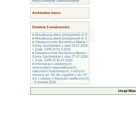
»
Wyszukiwanie zaawansowane
Archiwalne menu:
Ostatnie 5 wiadomości:
»
Aktualizacja planu postępowań nr 4
»
Aktualizacja planu postępowań nr 3
»
Obwieszczenie Burmistrza Miasta i
Gminy Suchedniów z dnia 23.07.2026
r. Znak: GPR.6733.4.2025
»
Obwieszczenie Burmistrza Miasta i
Gminy Suchedniów z dnia 27.07.2026
r. Znak: GPR.6730.97.2026
»
Informacja o udzielonych
umorzeniach niepodatkowych
należności budżetowych, o których
mowa w art. 60 ufp (zgodnie z art. 37
ust 1 ustawy o finansach publicznych)
- II kwartał 2026
Urząd Mias