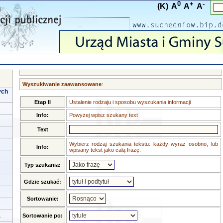
0
+
-
(K)
A
A
A
Wyszukiwanie zaawansowane
:
ych
Etap II
Ustalenie rodzaju i sposobu wyszukania informacji
Info:
Powyżej wpisz szukany text
Text
Wybierz rodzaj szukania tekstu: każdy wyraz osobno, lub
Info:
wpisany tekst jako całą frazę.
Typ szukania:
Gdzie szukać:
Sortowanie:
a
Sortowanie po: