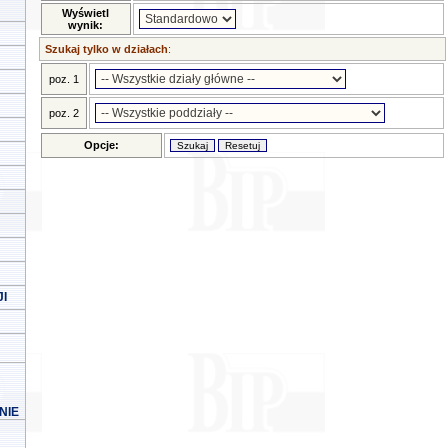
Wyświetl
wynik:
Szukaj tylko w działach
:
poz. 1
poz. 2
Opcje:
I
NIE