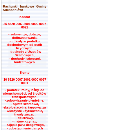
Rachunki bankowe Gminy
Suchedniów:
Konto:
25 8520 0007 2001 0000 0097
0022
- subwencje, dotacje,
dofinansowania,
- udziały w podatku
dochodowym od osób
fizycznych,
- dochody z Urzędów
Skarbowych,
- dochody jednostek
budżetowych.
Konto
10 8520 0007 2001 0000 0097
0001
- podatek: rolny, leśny, od
nieruchomości, od środków
transportowych.
-zobowiązanie pieniężne,
- opłata skarbowa,
eksploatacyjna, targowa, za
wieczyste użytkowanie,
trwały zarząd,
- dzierżawy,
- najmy, czynsz,
- zajęcie pasa drogowego,
- udostępnienie danych