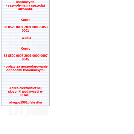
osobowych,
- zezwolenia na sprzedaż
alkoholu.
Konto
68 8520 0007 2001 0005 5853
0001
- wadia
Konto
83 8520 0007 2001 0000 0097
0045
- opłaty za gospodarowanie
odpadami komunalnymi
Adres elektronicznej
skrzynki podawczej e-
PUAP:
/dvqpq2981b/skrytka