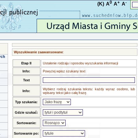
0
+
-
(K)
A
A
A
Wyszukiwanie zaawansowane
:
ych
Etap II
Ustalenie rodzaju i sposobu wyszukania informacji
Info:
Powyżej wpisz szukany text
Text
Wybierz rodzaj szukania tekstu: każdy wyraz osobno, lub
Info:
wpisany tekst jako całą frazę.
Typ szukania:
Gdzie szukać:
Sortowanie:
a
Sortowanie po: