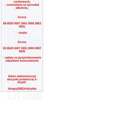
osobowych,
- zezwolenia na sprzedaż
alkoholu.
Konto
68 8520 0007 2001 0005 5853
0001
- wadia
Konto
83 8520 0007 2001 0000 0097
0045
- opłaty za gospodarowanie
odpadami komunalnymi
Adres elektronicznej
skrzynki podawczej e-
PUAP:
/dvqpq2981b/skrytka