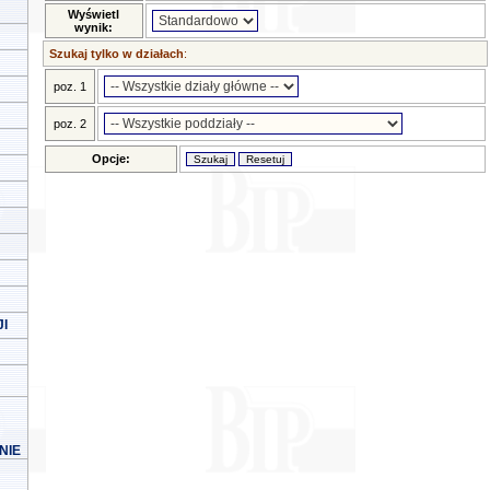
Wyświetl
wynik:
Szukaj tylko w działach
:
poz. 1
poz. 2
Opcje:
I
NIE