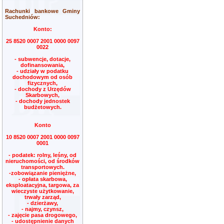
Rachunki bankowe Gminy
Suchedniów:
Konto:
25 8520 0007 2001 0000 0097
0022
- subwencje, dotacje,
dofinansowania,
- udziały w podatku
dochodowym od osób
fizycznych,
- dochody z Urzędów
Skarbowych,
- dochody jednostek
budżetowych.
Konto
10 8520 0007 2001 0000 0097
0001
- podatek: rolny, leśny, od
nieruchomości, od środków
transportowych.
-zobowiązanie pieniężne,
- opłata skarbowa,
eksploatacyjna, targowa, za
wieczyste użytkowanie,
trwały zarząd,
- dzierżawy,
- najmy, czynsz,
- zajęcie pasa drogowego,
- udostępnienie danych