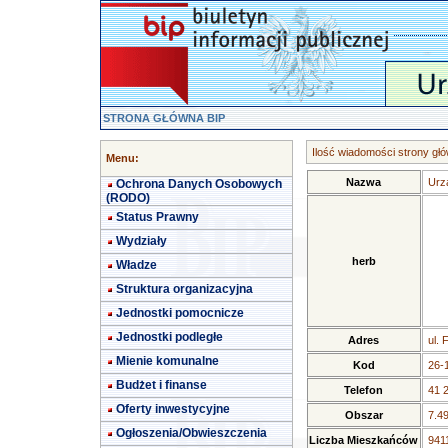
STRONA GŁÓWNA BIP
Ilość wiadomości strony głó
Menu:
Nazwa
Urz
Ochrona Danych Osobowych
(RODO)
Status Prawny
Wydziały
herb
Władze
Struktura organizacyjna
Jednostki pomocnicze
Jednostki podległe
Adres
ul. 
Mienie komunalne
Kod
26-
Budżet i finanse
Telefon
41 
Oferty inwestycyjne
Obszar
7.4
Ogłoszenia/Obwieszczenia
Liczba Mieszkańców
9411