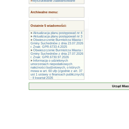
»
Wyszukiwanie zaawansowane
Archiwalne menu:
Ostatnie 5 wiadomości:
»
Aktualizacja planu postępowań nr 4
»
Aktualizacja planu postępowań nr 3
»
Obwieszczenie Burmistrza Miasta i
Gminy Suchedniów z dnia 23.07.2026
r. Znak: GPR.6733.4.2025
»
Obwieszczenie Burmistrza Miasta i
Gminy Suchedniów z dnia 27.07.2026
r. Znak: GPR.6730.97.2026
»
Informacja o udzielonych
umorzeniach niepodatkowych
należności budżetowych, o których
mowa w art. 60 ufp (zgodnie z art. 37
ust 1 ustawy o finansach publicznych)
- II kwartał 2026
Urząd Mias