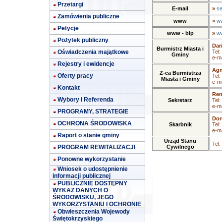
Przetargi
E-mail
»
se
Zamówienia publiczne
www
»
ww
Petycje
www - bip
»
ww
Pożytek publiczny
Dar
Burmistrz Miasta i
Oświadczenia majątkowe
Tel:
Gminy
e-ma
Rejestry i ewidencje
Agn
Z-ca Burmistrza
Oferty pracy
Tel:
Miasta i Gminy
e-ma
Kontakt
Ren
Wybory i Referenda
Sekretarz
Tel:
e-ma
PROGRAMY, STRATEGIE
Dor
OCHRONA ŚRODOWISKA
Skarbnik
Tel:
e-ma
Raport o stanie gminy
Urząd Stanu
Tel:
PROGRAM REWITALIZACJI
Cywilnego
Ponowne wykorzystanie
Wniosek o udostępnienie
informacji publicznej
PUBLICZNIE DOSTĘPNY
WYKAZ DANYCH O
ŚRODOWISKU, JEGO
WYKORZYSTANIU I OCHRONIE
Obwieszczenia Wojewody
Świętokrzyskiego