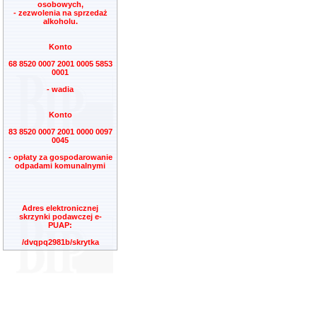
osobowych,
- zezwolenia na sprzedaż
alkoholu.
Konto
68 8520 0007 2001 0005 5853
0001
- wadia
Konto
83 8520 0007 2001 0000 0097
0045
- opłaty za gospodarowanie
odpadami komunalnymi
Adres elektronicznej
skrzynki podawczej e-
PUAP:
/dvqpq2981b/skrytka