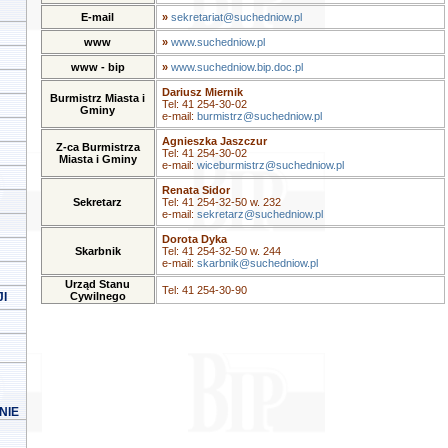
E-mail
»
sekretariat@suchedniow.pl
www
»
www.suchedniow.pl
www - bip
»
www.suchedniow.bip.doc.pl
Dariusz Miernik
Burmistrz Miasta i
Tel: 41 254-30-02
Gminy
e-mail:
burmistrz@suchedniow.pl
Agnieszka Jaszczur
Z-ca Burmistrza
Tel: 41 254-30-02
Miasta i Gminy
e-mail:
wiceburmistrz@suchedniow.pl
Renata Sidor
Sekretarz
Tel: 41 254-32-50 w. 232
e-mail:
sekretarz@suchedniow.pl
Dorota Dyka
Skarbnik
Tel: 41 254-32-50 w. 244
e-mail:
skarbnik@suchedniow.pl
Urząd Stanu
Tel: 41 254-30-90
I
Cywilnego
NIE