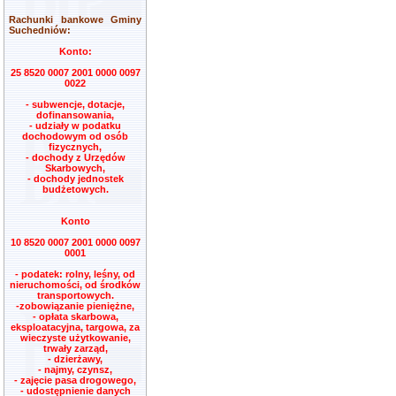
Rachunki bankowe Gminy
Suchedniów:
Konto:
25 8520 0007 2001 0000 0097
0022
- subwencje, dotacje,
dofinansowania,
- udziały w podatku
dochodowym od osób
fizycznych,
- dochody z Urzędów
Skarbowych,
- dochody jednostek
budżetowych.
Konto
10 8520 0007 2001 0000 0097
0001
- podatek: rolny, leśny, od
nieruchomości, od środków
transportowych.
-zobowiązanie pieniężne,
- opłata skarbowa,
eksploatacyjna, targowa, za
wieczyste użytkowanie,
trwały zarząd,
- dzierżawy,
- najmy, czynsz,
- zajęcie pasa drogowego,
- udostępnienie danych