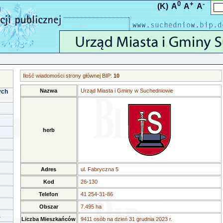
0
+
-
(K)
A
A
A
Ilość wiadomości strony głównej BIP:
10
Nazwa
Urząd Miasta i Gminy w Suchedniowie
ych
herb
Adres
ul. Fabryczna 5
Kod
26-130
Telefon
41 254-31-86
Obszar
7.495 ha
a
Liczba Mieszkańców
9411 osób na dzień 31 grudnia 2023 r.