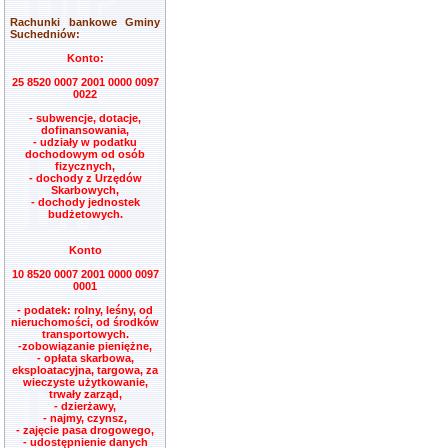
Rachunki bankowe Gminy
Suchedniów:
Konto:
25 8520 0007 2001 0000 0097
0022
- subwencje, dotacje,
dofinansowania,
- udziały w podatku
dochodowym od osób
fizycznych,
- dochody z Urzędów
Skarbowych,
- dochody jednostek
budżetowych.
Konto
10 8520 0007 2001 0000 0097
0001
- podatek: rolny, leśny, od
nieruchomości, od środków
transportowych.
-zobowiązanie pieniężne,
- opłata skarbowa,
eksploatacyjna, targowa, za
wieczyste użytkowanie,
trwały zarząd,
- dzierżawy,
- najmy, czynsz,
- zajęcie pasa drogowego,
- udostępnienie danych