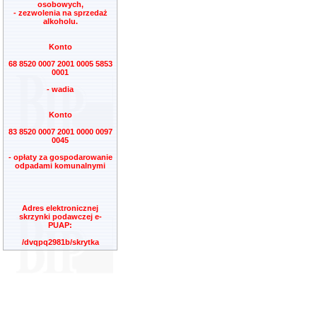
osobowych,
- zezwolenia na sprzedaż
alkoholu.
Konto
68 8520 0007 2001 0005 5853
0001
- wadia
Konto
83 8520 0007 2001 0000 0097
0045
- opłaty za gospodarowanie
odpadami komunalnymi
Adres elektronicznej
skrzynki podawczej e-
PUAP:
/dvqpq2981b/skrytka