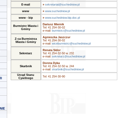
E-mail
»
sekretariat@suchedniow.pl
www
»
www.suchedniow.pl
www - bip
»
www.suchedniow.bip.doc.pl
Dariusz Miernik
Burmistrz Miasta i
Tel: 41 254-30-02
Gminy
e-mail:
burmistrz@suchedniow.pl
Agnieszka Jaszczur
Z-ca Burmistrza
Tel: 41 254-30-02
Miasta i Gminy
e-mail:
wiceburmistrz@suchedniow.pl
Renata Sidor
Sekretarz
Tel: 41 254-32-50 w. 232
e-mail:
sekretarz@suchedniow.pl
Dorota Dyka
Skarbnik
Tel: 41 254-32-50 w. 244
e-mail:
skarbnik@suchedniow.pl
Urząd Stanu
Tel: 41 254-30-90
I
Cywilnego
NIE