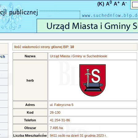
0
+
-
(K)
A
A
A
Ilość wiadomości strony głównej BIP:
10
Nazwa
Urząd Miasta i Gminy w Suchedniowie
ych
herb
Adres
ul. Fabryczna 5
Kod
26-130
Telefon
41 254-31-86
Obszar
7.495 ha
a
Liczba Mieszkańców
9411 osób na dzień 31 grudnia 2023 r.