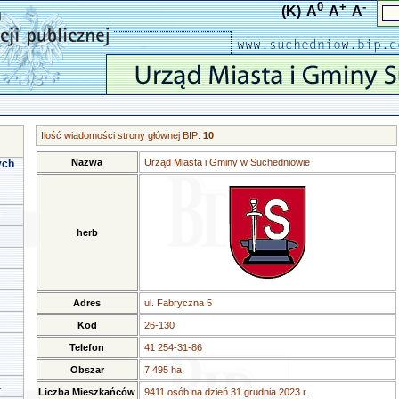
0
+
-
(K)
A
A
A
Ilość wiadomości strony głównej BIP:
10
Nazwa
Urząd Miasta i Gminy w Suchedniowie
ych
herb
Adres
ul. Fabryczna 5
Kod
26-130
Telefon
41 254-31-86
Obszar
7.495 ha
a
Liczba Mieszkańców
9411 osób na dzień 31 grudnia 2023 r.