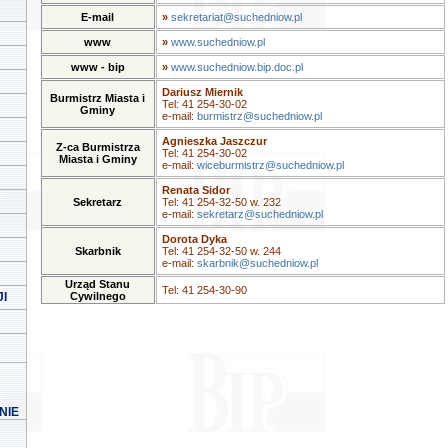
E-mail
»
sekretariat@suchedniow.pl
www
»
www.suchedniow.pl
www - bip
»
www.suchedniow.bip.doc.pl
Dariusz Miernik
Burmistrz Miasta i
Tel: 41 254-30-02
Gminy
e-mail:
burmistrz@suchedniow.pl
Agnieszka Jaszczur
Z-ca Burmistrza
Tel: 41 254-30-02
Miasta i Gminy
e-mail:
wiceburmistrz@suchedniow.pl
Renata Sidor
Sekretarz
Tel: 41 254-32-50 w. 232
e-mail:
sekretarz@suchedniow.pl
Dorota Dyka
Skarbnik
Tel: 41 254-32-50 w. 244
e-mail:
skarbnik@suchedniow.pl
Urząd Stanu
Tel: 41 254-30-90
I
Cywilnego
NIE