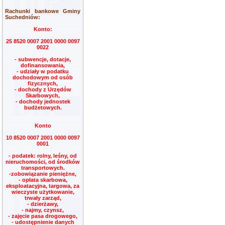
Rachunki bankowe Gminy
Suchedniów:
Konto:
25 8520 0007 2001 0000 0097
0022
- subwencje, dotacje,
dofinansowania,
- udziały w podatku
dochodowym od osób
fizycznych,
- dochody z Urzędów
Skarbowych,
- dochody jednostek
budżetowych.
Konto
10 8520 0007 2001 0000 0097
0001
- podatek: rolny, leśny, od
nieruchomości, od środków
transportowych.
-zobowiązanie pieniężne,
- opłata skarbowa,
eksploatacyjna, targowa, za
wieczyste użytkowanie,
trwały zarząd,
- dzierżawy,
- najmy, czynsz,
- zajęcie pasa drogowego,
- udostępnienie danych