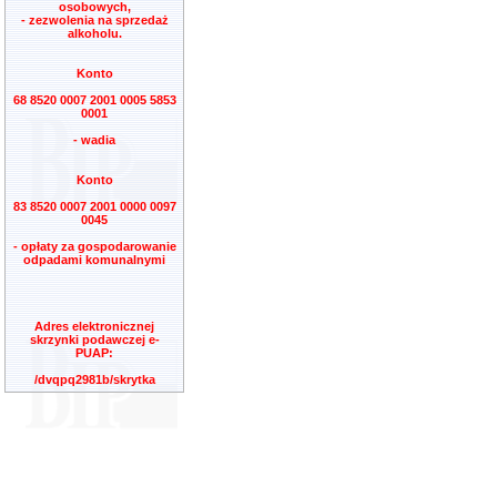
osobowych,
- zezwolenia na sprzedaż
alkoholu.
Konto
68 8520 0007 2001 0005 5853
0001
- wadia
Konto
83 8520 0007 2001 0000 0097
0045
- opłaty za gospodarowanie
odpadami komunalnymi
Adres elektronicznej
skrzynki podawczej e-
PUAP:
/dvqpq2981b/skrytka