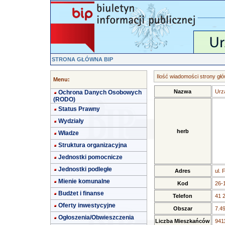
STRONA GŁÓWNA BIP
Ilość wiadomości strony głó
Menu:
Nazwa
Urz
Ochrona Danych Osobowych
(RODO)
Status Prawny
Wydziały
herb
Władze
Struktura organizacyjna
Jednostki pomocnicze
Jednostki podległe
Adres
ul. 
Mienie komunalne
Kod
26-
Budżet i finanse
Telefon
41 
Oferty inwestycyjne
Obszar
7.4
Ogłoszenia/Obwieszczenia
Liczba Mieszkańców
9411