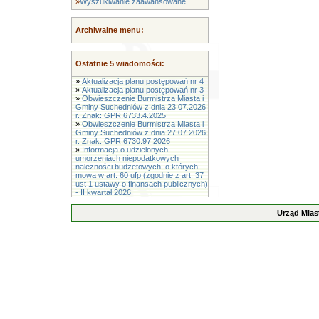
»
Wyszukiwanie zaawansowane
Archiwalne menu:
Ostatnie 5 wiadomości:
»
Aktualizacja planu postępowań nr 4
»
Aktualizacja planu postępowań nr 3
»
Obwieszczenie Burmistrza Miasta i
Gminy Suchedniów z dnia 23.07.2026
r. Znak: GPR.6733.4.2025
»
Obwieszczenie Burmistrza Miasta i
Gminy Suchedniów z dnia 27.07.2026
r. Znak: GPR.6730.97.2026
»
Informacja o udzielonych
umorzeniach niepodatkowych
należności budżetowych, o których
mowa w art. 60 ufp (zgodnie z art. 37
ust 1 ustawy o finansach publicznych)
- II kwartał 2026
Urząd Mias