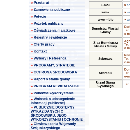
Przetargi
E-mail
»
se
Zamówienia publiczne
www
»
ww
Petycje
www - bip
»
ww
Pożytek publiczny
Dar
Burmistrz Miasta i
Oświadczenia majątkowe
Tel:
Gminy
e-ma
Rejestry i ewidencje
Agn
Z-ca Burmistrza
Oferty pracy
Tel:
Miasta i Gminy
e-ma
Kontakt
Ren
Wybory i Referenda
Sekretarz
Tel:
e-ma
PROGRAMY, STRATEGIE
Dor
OCHRONA ŚRODOWISKA
Skarbnik
Tel:
e-ma
Raport o stanie gminy
Urząd Stanu
Tel:
PROGRAM REWITALIZACJI
Cywilnego
Ponowne wykorzystanie
Wniosek o udostępnienie
informacji publicznej
PUBLICZNIE DOSTĘPNY
WYKAZ DANYCH O
ŚRODOWISKU, JEGO
WYKORZYSTANIU I OCHRONIE
Obwieszczenia Wojewody
Świętokrzyskiego