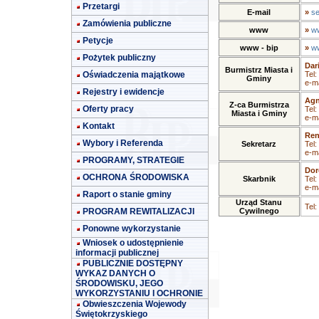
Przetargi
E-mail
»
se
Zamówienia publiczne
www
»
ww
Petycje
www - bip
»
ww
Pożytek publiczny
Dar
Burmistrz Miasta i
Oświadczenia majątkowe
Tel:
Gminy
e-ma
Rejestry i ewidencje
Agn
Z-ca Burmistrza
Oferty pracy
Tel:
Miasta i Gminy
e-ma
Kontakt
Ren
Wybory i Referenda
Sekretarz
Tel:
e-ma
PROGRAMY, STRATEGIE
Dor
OCHRONA ŚRODOWISKA
Skarbnik
Tel:
e-ma
Raport o stanie gminy
Urząd Stanu
Tel:
PROGRAM REWITALIZACJI
Cywilnego
Ponowne wykorzystanie
Wniosek o udostępnienie
informacji publicznej
PUBLICZNIE DOSTĘPNY
WYKAZ DANYCH O
ŚRODOWISKU, JEGO
WYKORZYSTANIU I OCHRONIE
Obwieszczenia Wojewody
Świętokrzyskiego