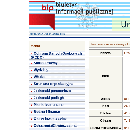
STRONA GŁÓWNA BIP
Ilość wiadomości strony głó
Menu:
Nazwa
Urz
Ochrona Danych Osobowych
(RODO)
Status Prawny
Wydziały
herb
Władze
Struktura organizacyjna
Jednostki pomocnicze
Jednostki podległe
Adres
ul. 
Mienie komunalne
Kod
26-
Budżet i finanse
Telefon
41 
Oferty inwestycyjne
Obszar
7.4
Ogłoszenia/Obwieszczenia
Liczba Mieszkańców
9411