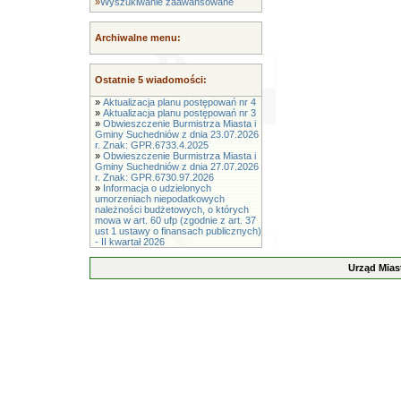
»
Wyszukiwanie zaawansowane
Archiwalne menu:
Ostatnie 5 wiadomości:
»
Aktualizacja planu postępowań nr 4
»
Aktualizacja planu postępowań nr 3
»
Obwieszczenie Burmistrza Miasta i
Gminy Suchedniów z dnia 23.07.2026
r. Znak: GPR.6733.4.2025
»
Obwieszczenie Burmistrza Miasta i
Gminy Suchedniów z dnia 27.07.2026
r. Znak: GPR.6730.97.2026
»
Informacja o udzielonych
umorzeniach niepodatkowych
należności budżetowych, o których
mowa w art. 60 ufp (zgodnie z art. 37
ust 1 ustawy o finansach publicznych)
- II kwartał 2026
Urząd Mias