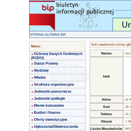
STRONA GŁÓWNA BIP
Ilość wiadomości strony głó
Menu:
Nazwa
Urz
Ochrona Danych Osobowych
(RODO)
Status Prawny
Wydziały
herb
Władze
Struktura organizacyjna
Jednostki pomocnicze
Jednostki podległe
Adres
ul. 
Mienie komunalne
Kod
26-
Budżet i finanse
Telefon
41 
Oferty inwestycyjne
Obszar
7.4
Ogłoszenia/Obwieszczenia
Liczba Mieszkańców
9411