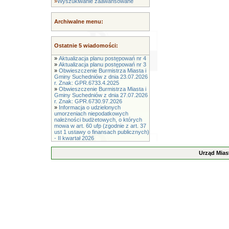
»
Wyszukiwanie zaawansowane
Archiwalne menu:
Ostatnie 5 wiadomości:
»
Aktualizacja planu postępowań nr 4
»
Aktualizacja planu postępowań nr 3
»
Obwieszczenie Burmistrza Miasta i
Gminy Suchedniów z dnia 23.07.2026
r. Znak: GPR.6733.4.2025
»
Obwieszczenie Burmistrza Miasta i
Gminy Suchedniów z dnia 27.07.2026
r. Znak: GPR.6730.97.2026
»
Informacja o udzielonych
umorzeniach niepodatkowych
należności budżetowych, o których
mowa w art. 60 ufp (zgodnie z art. 37
ust 1 ustawy o finansach publicznych)
- II kwartał 2026
Urząd Mias