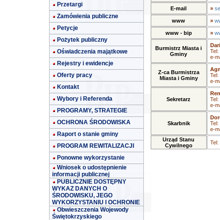
Przetargi
E-mail
»
se
Zamówienia publiczne
www
»
ww
Petycje
www - bip
»
ww
Pożytek publiczny
Dar
Burmistrz Miasta i
Oświadczenia majątkowe
Tel:
Gminy
e-ma
Rejestry i ewidencje
Agn
Z-ca Burmistrza
Oferty pracy
Tel:
Miasta i Gminy
e-ma
Kontakt
Ren
Wybory i Referenda
Sekretarz
Tel:
e-ma
PROGRAMY, STRATEGIE
Dor
OCHRONA ŚRODOWISKA
Skarbnik
Tel:
e-ma
Raport o stanie gminy
Urząd Stanu
Tel:
PROGRAM REWITALIZACJI
Cywilnego
Ponowne wykorzystanie
Wniosek o udostępnienie
informacji publicznej
PUBLICZNIE DOSTĘPNY
WYKAZ DANYCH O
ŚRODOWISKU, JEGO
WYKORZYSTANIU I OCHRONIE
Obwieszczenia Wojewody
Świętokrzyskiego