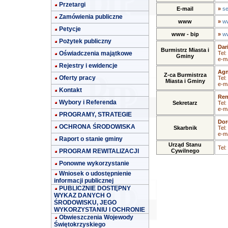
Przetargi
E-mail
»
se
Zamówienia publiczne
www
»
ww
Petycje
www - bip
»
ww
Pożytek publiczny
Dar
Burmistrz Miasta i
Oświadczenia majątkowe
Tel:
Gminy
e-ma
Rejestry i ewidencje
Agn
Z-ca Burmistrza
Oferty pracy
Tel:
Miasta i Gminy
e-ma
Kontakt
Ren
Wybory i Referenda
Sekretarz
Tel:
e-ma
PROGRAMY, STRATEGIE
Dor
OCHRONA ŚRODOWISKA
Skarbnik
Tel:
e-ma
Raport o stanie gminy
Urząd Stanu
Tel:
PROGRAM REWITALIZACJI
Cywilnego
Ponowne wykorzystanie
Wniosek o udostępnienie
informacji publicznej
PUBLICZNIE DOSTĘPNY
WYKAZ DANYCH O
ŚRODOWISKU, JEGO
WYKORZYSTANIU I OCHRONIE
Obwieszczenia Wojewody
Świętokrzyskiego