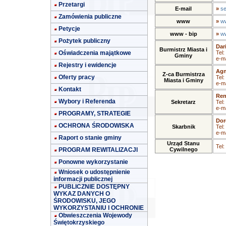
Przetargi
E-mail
»
se
Zamówienia publiczne
www
»
ww
Petycje
www - bip
»
ww
Pożytek publiczny
Dar
Burmistrz Miasta i
Oświadczenia majątkowe
Tel:
Gminy
e-ma
Rejestry i ewidencje
Agn
Z-ca Burmistrza
Oferty pracy
Tel:
Miasta i Gminy
e-ma
Kontakt
Ren
Wybory i Referenda
Sekretarz
Tel:
e-ma
PROGRAMY, STRATEGIE
Dor
OCHRONA ŚRODOWISKA
Skarbnik
Tel:
e-ma
Raport o stanie gminy
Urząd Stanu
Tel:
PROGRAM REWITALIZACJI
Cywilnego
Ponowne wykorzystanie
Wniosek o udostępnienie
informacji publicznej
PUBLICZNIE DOSTĘPNY
WYKAZ DANYCH O
ŚRODOWISKU, JEGO
WYKORZYSTANIU I OCHRONIE
Obwieszczenia Wojewody
Świętokrzyskiego