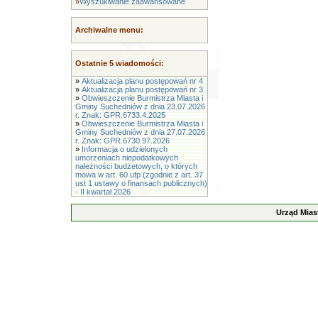
»
Wyszukiwanie zaawansowane
Archiwalne menu:
Ostatnie 5 wiadomości:
»
Aktualizacja planu postępowań nr 4
»
Aktualizacja planu postępowań nr 3
»
Obwieszczenie Burmistrza Miasta i
Gminy Suchedniów z dnia 23.07.2026
r. Znak: GPR.6733.4.2025
»
Obwieszczenie Burmistrza Miasta i
Gminy Suchedniów z dnia 27.07.2026
r. Znak: GPR.6730.97.2026
»
Informacja o udzielonych
umorzeniach niepodatkowych
należności budżetowych, o których
mowa w art. 60 ufp (zgodnie z art. 37
ust 1 ustawy o finansach publicznych)
- II kwartał 2026
Urząd Mias