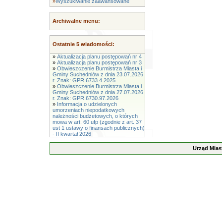
»
Wyszukiwanie zaawansowane
Archiwalne menu:
Ostatnie 5 wiadomości:
»
Aktualizacja planu postępowań nr 4
»
Aktualizacja planu postępowań nr 3
»
Obwieszczenie Burmistrza Miasta i
Gminy Suchedniów z dnia 23.07.2026
r. Znak: GPR.6733.4.2025
»
Obwieszczenie Burmistrza Miasta i
Gminy Suchedniów z dnia 27.07.2026
r. Znak: GPR.6730.97.2026
»
Informacja o udzielonych
umorzeniach niepodatkowych
należności budżetowych, o których
mowa w art. 60 ufp (zgodnie z art. 37
ust 1 ustawy o finansach publicznych)
- II kwartał 2026
Urząd Mias