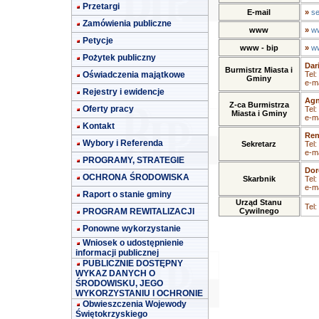
Przetargi
E-mail
»
se
Zamówienia publiczne
www
»
ww
Petycje
www - bip
»
ww
Pożytek publiczny
Dar
Burmistrz Miasta i
Oświadczenia majątkowe
Tel:
Gminy
e-ma
Rejestry i ewidencje
Agn
Z-ca Burmistrza
Oferty pracy
Tel:
Miasta i Gminy
e-ma
Kontakt
Ren
Wybory i Referenda
Sekretarz
Tel:
e-ma
PROGRAMY, STRATEGIE
Dor
OCHRONA ŚRODOWISKA
Skarbnik
Tel:
e-ma
Raport o stanie gminy
Urząd Stanu
Tel:
PROGRAM REWITALIZACJI
Cywilnego
Ponowne wykorzystanie
Wniosek o udostępnienie
informacji publicznej
PUBLICZNIE DOSTĘPNY
WYKAZ DANYCH O
ŚRODOWISKU, JEGO
WYKORZYSTANIU I OCHRONIE
Obwieszczenia Wojewody
Świętokrzyskiego