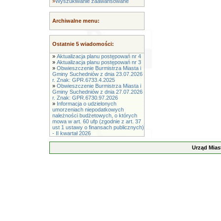
»
Wyszukiwanie zaawansowane
Archiwalne menu:
Ostatnie 5 wiadomości:
»
Aktualizacja planu postępowań nr 4
»
Aktualizacja planu postępowań nr 3
»
Obwieszczenie Burmistrza Miasta i
Gminy Suchedniów z dnia 23.07.2026
r. Znak: GPR.6733.4.2025
»
Obwieszczenie Burmistrza Miasta i
Gminy Suchedniów z dnia 27.07.2026
r. Znak: GPR.6730.97.2026
»
Informacja o udzielonych
umorzeniach niepodatkowych
należności budżetowych, o których
mowa w art. 60 ufp (zgodnie z art. 37
ust 1 ustawy o finansach publicznych)
- II kwartał 2026
Urząd Mias