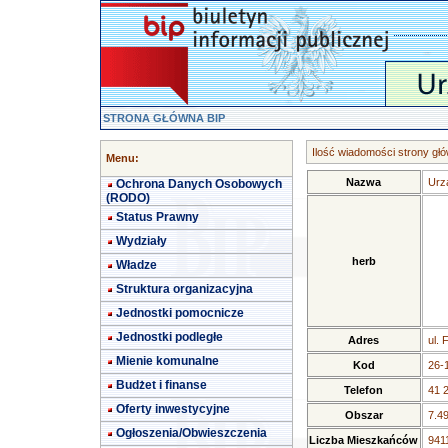
STRONA GŁÓWNA BIP
Ilość wiadomości strony głó
Menu:
Nazwa
Urz
Ochrona Danych Osobowych
(RODO)
Status Prawny
Wydziały
herb
Władze
Struktura organizacyjna
Jednostki pomocnicze
Jednostki podległe
Adres
ul. 
Mienie komunalne
Kod
26-
Budżet i finanse
Telefon
41 
Oferty inwestycyjne
Obszar
7.4
Ogłoszenia/Obwieszczenia
Liczba Mieszkańców
9411