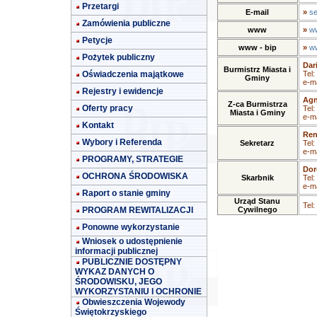
Przetargi
E-mail
»
se
Zamówienia publiczne
www
»
ww
Petycje
www - bip
»
ww
Pożytek publiczny
Dar
Burmistrz Miasta i
Oświadczenia majątkowe
Tel:
Gminy
e-ma
Rejestry i ewidencje
Agn
Z-ca Burmistrza
Oferty pracy
Tel:
Miasta i Gminy
e-ma
Kontakt
Ren
Wybory i Referenda
Sekretarz
Tel:
e-ma
PROGRAMY, STRATEGIE
Dor
OCHRONA ŚRODOWISKA
Skarbnik
Tel:
e-ma
Raport o stanie gminy
Urząd Stanu
Tel:
PROGRAM REWITALIZACJI
Cywilnego
Ponowne wykorzystanie
Wniosek o udostępnienie
informacji publicznej
PUBLICZNIE DOSTĘPNY
WYKAZ DANYCH O
ŚRODOWISKU, JEGO
WYKORZYSTANIU I OCHRONIE
Obwieszczenia Wojewody
Świętokrzyskiego