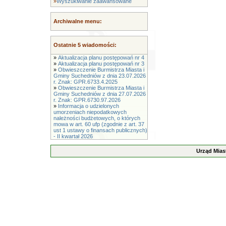
»
Wyszukiwanie zaawansowane
Archiwalne menu:
Ostatnie 5 wiadomości:
»
Aktualizacja planu postępowań nr 4
»
Aktualizacja planu postępowań nr 3
»
Obwieszczenie Burmistrza Miasta i
Gminy Suchedniów z dnia 23.07.2026
r. Znak: GPR.6733.4.2025
»
Obwieszczenie Burmistrza Miasta i
Gminy Suchedniów z dnia 27.07.2026
r. Znak: GPR.6730.97.2026
»
Informacja o udzielonych
umorzeniach niepodatkowych
należności budżetowych, o których
mowa w art. 60 ufp (zgodnie z art. 37
ust 1 ustawy o finansach publicznych)
- II kwartał 2026
Urząd Mias