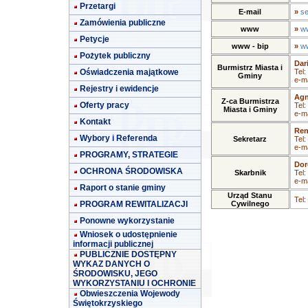
Przetargi
E-mail
»
se
Zamówienia publiczne
www
»
ww
Petycje
www - bip
»
ww
Pożytek publiczny
Dar
Burmistrz Miasta i
Oświadczenia majątkowe
Tel:
Gminy
e-ma
Rejestry i ewidencje
Agn
Z-ca Burmistrza
Oferty pracy
Tel:
Miasta i Gminy
e-ma
Kontakt
Ren
Wybory i Referenda
Sekretarz
Tel:
e-ma
PROGRAMY, STRATEGIE
Dor
OCHRONA ŚRODOWISKA
Skarbnik
Tel:
e-ma
Raport o stanie gminy
Urząd Stanu
Tel:
PROGRAM REWITALIZACJI
Cywilnego
Ponowne wykorzystanie
Wniosek o udostępnienie
informacji publicznej
PUBLICZNIE DOSTĘPNY
WYKAZ DANYCH O
ŚRODOWISKU, JEGO
WYKORZYSTANIU I OCHRONIE
Obwieszczenia Wojewody
Świętokrzyskiego