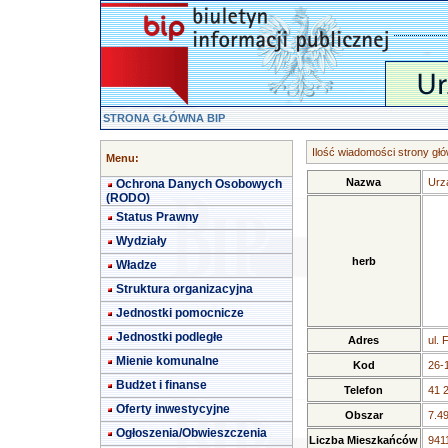
STRONA GŁÓWNA BIP
Ilość wiadomości strony głó
Menu:
Nazwa
Urz
Ochrona Danych Osobowych
(RODO)
Status Prawny
Wydziały
herb
Władze
Struktura organizacyjna
Jednostki pomocnicze
Jednostki podległe
Adres
ul. 
Mienie komunalne
Kod
26-
Budżet i finanse
Telefon
41 
Oferty inwestycyjne
Obszar
7.4
Ogłoszenia/Obwieszczenia
Liczba Mieszkańców
9411