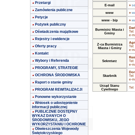
Przetargi
E-mail
»
se
Zamówienia publiczne
www
»
ww
Petycje
www - bip
»
ww
Pożytek publiczny
Dar
Burmistrz Miasta i
Oświadczenia majątkowe
Tel:
Gminy
e-ma
Rejestry i ewidencje
Agn
Z-ca Burmistrza
Oferty pracy
Tel:
Miasta i Gminy
e-ma
Kontakt
Ren
Wybory i Referenda
Sekretarz
Tel:
e-ma
PROGRAMY, STRATEGIE
Dor
OCHRONA ŚRODOWISKA
Skarbnik
Tel:
e-ma
Raport o stanie gminy
Urząd Stanu
Tel:
PROGRAM REWITALIZACJI
Cywilnego
Ponowne wykorzystanie
Wniosek o udostępnienie
informacji publicznej
PUBLICZNIE DOSTĘPNY
WYKAZ DANYCH O
ŚRODOWISKU, JEGO
WYKORZYSTANIU I OCHRONIE
Obwieszczenia Wojewody
Świętokrzyskiego