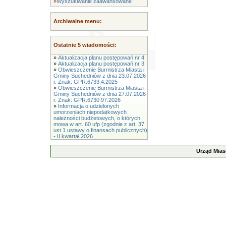
»
Wyszukiwanie zaawansowane
Archiwalne menu:
Ostatnie 5 wiadomości:
»
Aktualizacja planu postępowań nr 4
»
Aktualizacja planu postępowań nr 3
»
Obwieszczenie Burmistrza Miasta i
Gminy Suchedniów z dnia 23.07.2026
r. Znak: GPR.6733.4.2025
»
Obwieszczenie Burmistrza Miasta i
Gminy Suchedniów z dnia 27.07.2026
r. Znak: GPR.6730.97.2026
»
Informacja o udzielonych
umorzeniach niepodatkowych
należności budżetowych, o których
mowa w art. 60 ufp (zgodnie z art. 37
ust 1 ustawy o finansach publicznych)
- II kwartał 2026
Urząd Mias