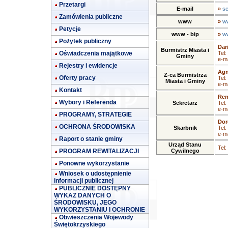
Przetargi
E-mail
»
se
Zamówienia publiczne
www
»
ww
Petycje
www - bip
»
ww
Pożytek publiczny
Dar
Burmistrz Miasta i
Oświadczenia majątkowe
Tel:
Gminy
e-ma
Rejestry i ewidencje
Agn
Z-ca Burmistrza
Oferty pracy
Tel:
Miasta i Gminy
e-ma
Kontakt
Ren
Wybory i Referenda
Sekretarz
Tel:
e-ma
PROGRAMY, STRATEGIE
Dor
OCHRONA ŚRODOWISKA
Skarbnik
Tel:
e-ma
Raport o stanie gminy
Urząd Stanu
Tel:
PROGRAM REWITALIZACJI
Cywilnego
Ponowne wykorzystanie
Wniosek o udostępnienie
informacji publicznej
PUBLICZNIE DOSTĘPNY
WYKAZ DANYCH O
ŚRODOWISKU, JEGO
WYKORZYSTANIU I OCHRONIE
Obwieszczenia Wojewody
Świętokrzyskiego