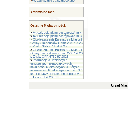
»
Wyszukiwanie zaawansowane
Archiwalne menu:
Ostatnie 5 wiadomości:
»
Aktualizacja planu postępowań nr 4
»
Aktualizacja planu postępowań nr 3
»
Obwieszczenie Burmistrza Miasta i
Gminy Suchedniów z dnia 23.07.2026
r. Znak: GPR.6733.4.2025
»
Obwieszczenie Burmistrza Miasta i
Gminy Suchedniów z dnia 27.07.2026
r. Znak: GPR.6730.97.2026
»
Informacja o udzielonych
umorzeniach niepodatkowych
należności budżetowych, o których
mowa w art. 60 ufp (zgodnie z art. 37
ust 1 ustawy o finansach publicznych)
- II kwartał 2026
Urząd Mias