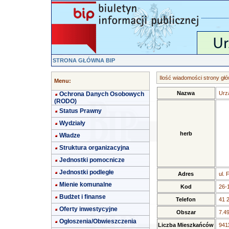
STRONA GŁÓWNA BIP
Ilość wiadomości strony głó
Menu:
Nazwa
Urz
Ochrona Danych Osobowych
(RODO)
Status Prawny
Wydziały
herb
Władze
Struktura organizacyjna
Jednostki pomocnicze
Jednostki podległe
Adres
ul. 
Mienie komunalne
Kod
26-
Budżet i finanse
Telefon
41 
Oferty inwestycyjne
Obszar
7.4
Ogłoszenia/Obwieszczenia
Liczba Mieszkańców
9411