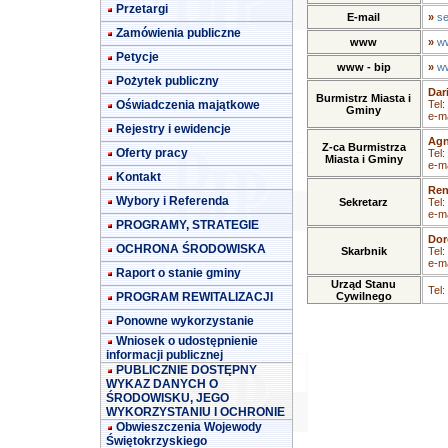
Przetargi
E-mail
»
se
Zamówienia publiczne
www
»
ww
Petycje
www - bip
»
ww
Pożytek publiczny
Dar
Burmistrz Miasta i
Oświadczenia majątkowe
Tel:
Gminy
e-ma
Rejestry i ewidencje
Agn
Z-ca Burmistrza
Oferty pracy
Tel:
Miasta i Gminy
e-ma
Kontakt
Ren
Wybory i Referenda
Sekretarz
Tel:
e-ma
PROGRAMY, STRATEGIE
Dor
OCHRONA ŚRODOWISKA
Skarbnik
Tel:
e-ma
Raport o stanie gminy
Urząd Stanu
Tel:
PROGRAM REWITALIZACJI
Cywilnego
Ponowne wykorzystanie
Wniosek o udostępnienie
informacji publicznej
PUBLICZNIE DOSTĘPNY
WYKAZ DANYCH O
ŚRODOWISKU, JEGO
WYKORZYSTANIU I OCHRONIE
Obwieszczenia Wojewody
Świętokrzyskiego