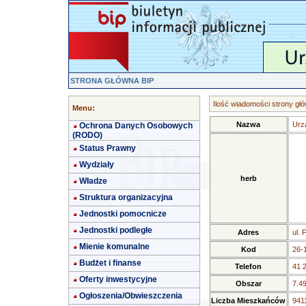
STRONA GŁÓWNA BIP
Ilość wiadomości strony głó
Menu:
Nazwa
Urz
Ochrona Danych Osobowych
(RODO)
Status Prawny
Wydziały
herb
Władze
Struktura organizacyjna
Jednostki pomocnicze
Jednostki podległe
Adres
ul. 
Mienie komunalne
Kod
26-
Budżet i finanse
Telefon
41 
Oferty inwestycyjne
Obszar
7.4
Ogłoszenia/Obwieszczenia
Liczba Mieszkańców
9411