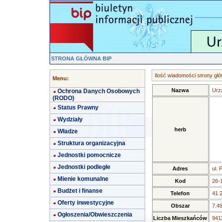
STRONA GŁÓWNA BIP
Ilość wiadomości strony głó
Menu:
Nazwa
Urz
Ochrona Danych Osobowych
(RODO)
Status Prawny
Wydziały
herb
Władze
Struktura organizacyjna
Jednostki pomocnicze
Jednostki podległe
Adres
ul. 
Mienie komunalne
Kod
26-
Budżet i finanse
Telefon
41 
Oferty inwestycyjne
Obszar
7.4
Ogłoszenia/Obwieszczenia
Liczba Mieszkańców
9411