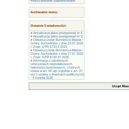
»
Wyszukiwanie zaawansowane
Archiwalne menu:
Ostatnie 5 wiadomości:
»
Aktualizacja planu postępowań nr 4
»
Aktualizacja planu postępowań nr 3
»
Obwieszczenie Burmistrza Miasta i
Gminy Suchedniów z dnia 23.07.2026
r. Znak: GPR.6733.4.2025
»
Obwieszczenie Burmistrza Miasta i
Gminy Suchedniów z dnia 27.07.2026
r. Znak: GPR.6730.97.2026
»
Informacja o udzielonych
umorzeniach niepodatkowych
należności budżetowych, o których
mowa w art. 60 ufp (zgodnie z art. 37
ust 1 ustawy o finansach publicznych)
- II kwartał 2026
Urząd Mias