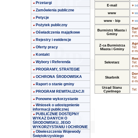
Przetargi
E-mail
»
se
Zamówienia publiczne
www
»
ww
Petycje
www - bip
»
ww
Pożytek publiczny
Dar
Burmistrz Miasta i
Oświadczenia majątkowe
Tel:
Gminy
e-ma
Rejestry i ewidencje
Agn
Z-ca Burmistrza
Oferty pracy
Tel:
Miasta i Gminy
e-ma
Kontakt
Ren
Wybory i Referenda
Sekretarz
Tel:
e-ma
PROGRAMY, STRATEGIE
Dor
OCHRONA ŚRODOWISKA
Skarbnik
Tel:
e-ma
Raport o stanie gminy
Urząd Stanu
Tel:
PROGRAM REWITALIZACJI
Cywilnego
Ponowne wykorzystanie
Wniosek o udostępnienie
informacji publicznej
PUBLICZNIE DOSTĘPNY
WYKAZ DANYCH O
ŚRODOWISKU, JEGO
WYKORZYSTANIU I OCHRONIE
Obwieszczenia Wojewody
Świętokrzyskiego