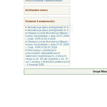
»
Wyszukiwanie zaawansowane
Archiwalne menu:
Ostatnie 5 wiadomości:
»
Aktualizacja planu postępowań nr 4
»
Aktualizacja planu postępowań nr 3
»
Obwieszczenie Burmistrza Miasta i
Gminy Suchedniów z dnia 23.07.2026
r. Znak: GPR.6733.4.2025
»
Obwieszczenie Burmistrza Miasta i
Gminy Suchedniów z dnia 27.07.2026
r. Znak: GPR.6730.97.2026
»
Informacja o udzielonych
umorzeniach niepodatkowych
należności budżetowych, o których
mowa w art. 60 ufp (zgodnie z art. 37
ust 1 ustawy o finansach publicznych)
- II kwartał 2026
Urząd Mias