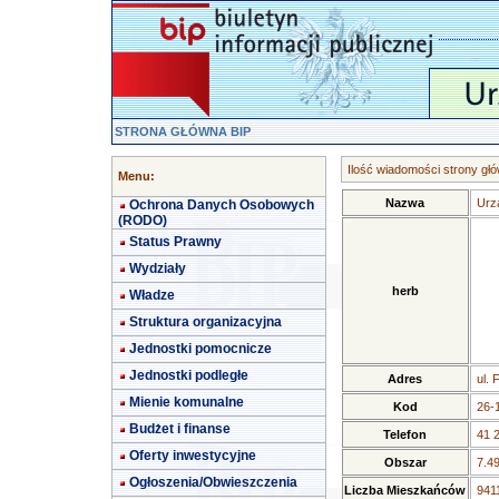
STRONA GŁÓWNA BIP
Ilość wiadomości strony głó
Menu:
Nazwa
Urz
Ochrona Danych Osobowych
(RODO)
Status Prawny
Wydziały
herb
Władze
Struktura organizacyjna
Jednostki pomocnicze
Jednostki podległe
Adres
ul. 
Mienie komunalne
Kod
26-
Budżet i finanse
Telefon
41 
Oferty inwestycyjne
Obszar
7.4
Ogłoszenia/Obwieszczenia
Liczba Mieszkańców
9411