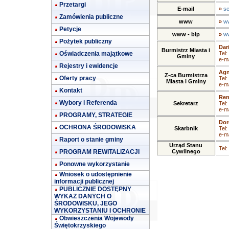
Przetargi
E-mail
»
se
Zamówienia publiczne
www
»
ww
Petycje
www - bip
»
ww
Pożytek publiczny
Dar
Burmistrz Miasta i
Oświadczenia majątkowe
Tel:
Gminy
e-ma
Rejestry i ewidencje
Agn
Z-ca Burmistrza
Oferty pracy
Tel:
Miasta i Gminy
e-ma
Kontakt
Ren
Wybory i Referenda
Sekretarz
Tel:
e-ma
PROGRAMY, STRATEGIE
Dor
OCHRONA ŚRODOWISKA
Skarbnik
Tel:
e-ma
Raport o stanie gminy
Urząd Stanu
Tel:
PROGRAM REWITALIZACJI
Cywilnego
Ponowne wykorzystanie
Wniosek o udostępnienie
informacji publicznej
PUBLICZNIE DOSTĘPNY
WYKAZ DANYCH O
ŚRODOWISKU, JEGO
WYKORZYSTANIU I OCHRONIE
Obwieszczenia Wojewody
Świętokrzyskiego