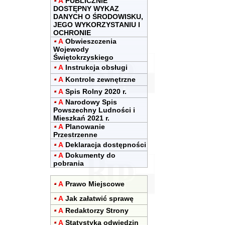
A
PUBLICZNIE
DOSTĘPNY WYKAZ
DANYCH O ŚRODOWISKU,
JEGO WYKORZYSTANIU I
OCHRONIE
A
Obwieszczenia
Wojewody
Świętokrzyskiego
A
Instrukcja obsługi
A
Kontrole zewnętrzne
A
Spis Rolny 2020 r.
A
Narodowy Spis
Powszechny Ludności i
Mieszkań 2021 r.
A
Planowanie
Przestrzenne
A
Deklaracja dostępności
A
Dokumenty do
pobrania
A
Prawo Miejscowe
A
Jak załatwić sprawę
A
Redaktorzy Strony
A
Statystyka odwiedzin