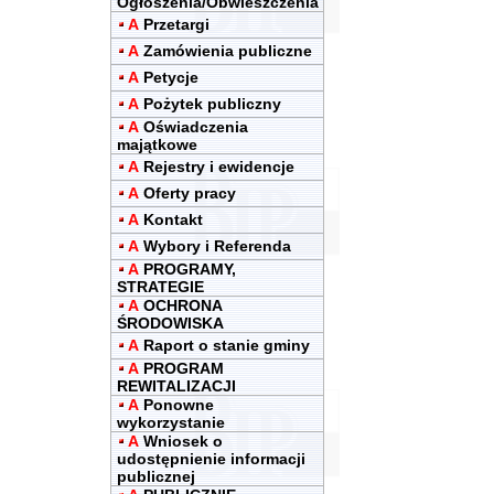
Ogłoszenia/Obwieszczenia
A
Przetargi
A
Zamówienia publiczne
A
Petycje
A
Pożytek publiczny
A
Oświadczenia
majątkowe
A
Rejestry i ewidencje
A
Oferty pracy
A
Kontakt
A
Wybory i Referenda
A
PROGRAMY,
STRATEGIE
A
OCHRONA
ŚRODOWISKA
A
Raport o stanie gminy
A
PROGRAM
REWITALIZACJI
A
Ponowne
wykorzystanie
A
Wniosek o
udostępnienie informacji
publicznej