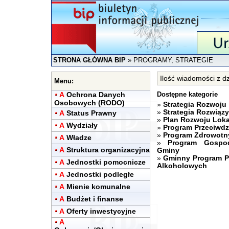
STRONA GŁÓWNA BIP
»
PROGRAMY, STRATEGIE
Ilość wiadomości z 
Menu:
A
Ochrona Danych
Dostępne kategorie
Osobowych (RODO)
»
Strategia Rozwoju
»
Strategia Rozwiąz
A
Status Prawny
»
Plan Rozwoju Lok
A
Wydziały
»
Program Przeciwdz
»
Program Zdrowotn
A
Władze
»
Program Gospo
A
Struktura organizacyjna
Gminy
»
Gminny Program Pr
A
Jednostki pomocnicze
Alkoholowych
A
Jednostki podległe
A
Mienie komunalne
A
Budżet i finanse
A
Oferty inwestycyjne
A