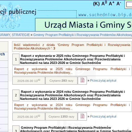
0
+
-
(K)
A
A
A
RAMY, STRATEGIE
»
Gminny Program Profilaktyki i Rozwiązywania Problemów Alkoholow
Ilość wiadomości z działu 'Gminny Program Profilaktyki i Rozwiązywania
Problemów Alkoholowych ':
3
ych
Raport z wykonania w 2025 roku Gminnego Programu Profilaktyki i
1
Rozwiązywania Problemów Alkoholowych oraz Przeciwdziałania
Narkomanii na lata 2023-2026 w Gminie Suchedniów
Raport z wykonania w 2025 roku Gminnego Programu Profilaktyki i
Rozwiązywania Problemów Alkoholowy...
43
»
Przeczytaj artykuł
Czytano:
283
razy
2026-06-30 13
Raport z wykonania w 2024 roku Gminnego Programu Profilaktyki i
2
Rozwiązywania Problemów Alkoholowych oraz Przeciwdziałania
Narkomanii na lata 2023 2026 w Gminie Suchedniów
Raport z wykonania w 2024 roku Gminnego Programu Profilaktyki i
Rozwiązywania Problemów Alkoholowy...
02
»
Przeczytaj artykuł
Czytano:
1353
razy
2025-06-30 15
a
Gminny Program Profilaktyki i Rozwiązywania Problemów
3
Alkoholowych oraz Przeciwdziałania Narkomanii w Gminie Suchedniów